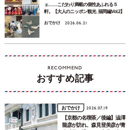
ェ……こだわり満載の個性あふれる５
軒。【大人のニッポン観光_福岡編Vol.2】
おでかけ
2026.06.21
RECOMMEND
おすすめ記事
おでかけ
2026.07.19
【京都の名喫茶／後編】澁澤
龍彦が訪れ、森見登美彦が青