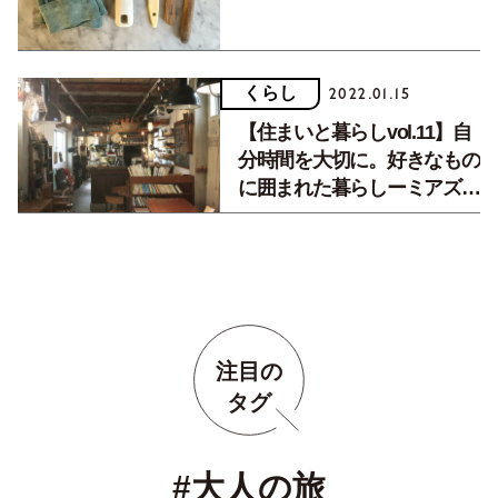
くらし
2022.01.15
【住まいと暮らしvol.11】自
分時間を大切に。好きなもの
に囲まれた暮らしーミアズブ
レッド 森田三和さん
注目の
タグ
#大人の旅