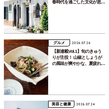
春時代を過ごした文化が息づ
く居場所。
グルメ
2026.07.26
【新連載Vol.1】旬のきゅう
りが主役！ 山椒としょうが
の風味が爽やかな、夏疲れを
癒す10分おかず
美容と健康
2026.07.24