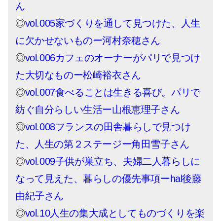
ん
◎
vol.005家づくりを通して見つけた、人生
に欠かせないものー河村奈穂さん
◎
vol.006カフェのオーナーがパリで見つけ
た大切なものー松崎裕衣さん
◎
vol.007食べることは生きる喜び。パリで
紡ぐ自分らしい生活ー山根恵理子さん
◎
vol.008フランスの田舎暮らしで見つけ
た、人生の第２ステージー角田雪子さん
◎
vol.009子供が巣立ち、夫婦二人暮らしに
なって見えた、暮らしの優先事項ーhal後藤
由紀子さん
◎
vol.10人生の集大成としてものづくりを楽