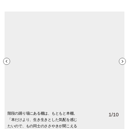
階段の踊り場にある棚は、もともと本棚。
「光が季節とともに変化し、時間ごとに移
食器棚のガラス類。「映画『人生フルー
ほぼ毎日、同じアクセサリーを身につける
ダイニングテーブルにはチェックのクロス
食器棚は約18年使用しているバリの棚(右)
ダイニングの窓辺は、日々表情を変えるお
壁にはさまざまな土地や人によるものと、
森さんお気に入りのキッチン。「キッチン
家のあちこちにアートを飾って。「手の届
1
/
10
「本だけより、生き生きとした気配を感じ
ろうのが好き」という森さん。ベッドサイ
ツ』の津端夫妻の本で、夏は食器棚をガラ
という森さん。「ネックレスをさらに重ね
をかけて。「時にはラブリーすぎるテーブ
と、10年以上前に購入した薬棚。一番変化
気に入りの場所。「季節ごとに通り過ぎる
娘さんの絵を飾って。「いつ眺めても気持
は実用品であふれがちですが、魔法のスプ
くアートは、気にいると購入して、落ち着
たいので、もの同士のささやきが聞こえる
ドには香りや本、娘さんが作った四目並べ
スメインに変える、と読みました。私は冬
るかどうかぐらいの変化です。透明なブレ
ルクロスを引きずるようにかけて、楽しく
していく場所なのだとか。「どちらもガラ
光が変わり、きらめきを変えます。窓辺に
ちが良く、ソファに座ってぼーっと見つめ
ーンのような形の匙や、アメリカの高校生
き場所を探しながらあちこち移動して試し