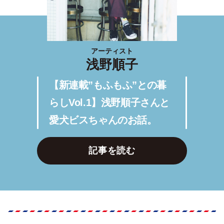
アーティスト
浅野順子
【新連載”もふもふ”との暮
らしVol.1】浅野順子さんと
愛犬ビスちゃんのお話。
記事を読む