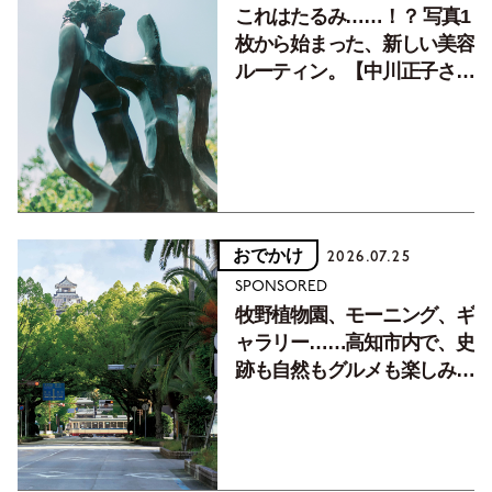
これはたるみ……！？ 写真1
枚から始まった、新しい美容
ルーティン。【中川正子さん
フォトエッセイVol.2】
おでかけ
2026.07.25
SPONSORED
牧野植物園、モーニング、ギ
ャラリー……高知市内で、史
跡も自然もグルメも楽しみ尽
くす！【地元の本屋さんとつ
くった町歩きガイド／高知編
Part1】