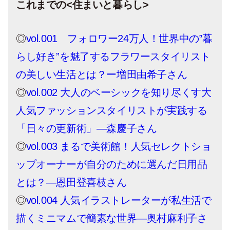
これまでの<住まいと暮らし>
◎
vol.001 フォロワー24万人！世界中の‟暮
らし好き”を魅了するフラワースタイリスト
の美しい生活とは？ー増田由希子さん
◎
vol.002 大人のベーシックを知り尽くす大
人気ファッションスタイリストが実践する
「日々の更新術」―森慶子さん
◎
vol.003 まるで美術館！人気セレクトショ
ップオーナーが自分のために選んだ日用品
とは？―恩田登喜枝さん
◎
vol.004 人気イラストレーターが私生活で
描くミニマムで簡素な世界―奥村麻利子さ