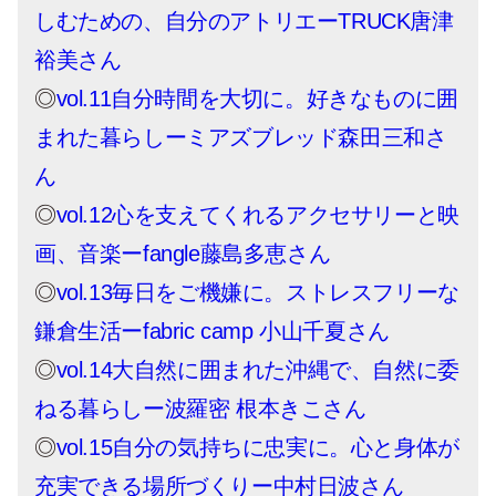
しむための、自分のアトリエーTRUCK唐津
裕美さん
◎
vol.11自分時間を大切に。好きなものに囲
まれた暮らしーミアズブレッド森田三和さ
ん
◎
vol.12心を支えてくれるアクセサリーと映
画、音楽ーfangle藤島多恵さん
◎
vol.13毎日をご機嫌に。ストレスフリーな
鎌倉生活ーfabric camp 小山千夏さん
◎
vol.14大自然に囲まれた沖縄で、自然に委
ねる暮らしー波羅密 根本きこさん
◎
vol.15自分の気持ちに忠実に。心と身体が
充実できる場所づくりー中村日波さん