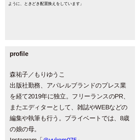
ように、ときどき配置換えをしています」
ゲーム、穏やかな色の陶器を並べて。「全
もガラスを並べているけれど、ガラスメイ
スレットは夏だけ。10年以上前からずっと
過ごします。外出先から戻ったらコーヒー
ス戸なので、中を見せながら飾るように、
は香りや小さなオブジェなどもあります
ています」
が作ったマグなど、少しずつ変なものがあ
ています。美しい唇のポートレートが描か
部、周りに置いても邪魔にはならないもの
ンに「着替える」ことを、この眺めを見る
身につけているものも、昨年購入したもの
を淹れて、いただいたパンを並べてうっと
日々使うものを入れています。棚の上にも
が、持ち帰ったものや一輪挿しなど、気分
って嬉しい場所です」
れたこの絵は、『MAISON RUBUS』との
を置くようにしています」
たびに思い出します」
も」
り眺めながら、ちょっと休憩。そんなとき
小さなものや、心に残っているものを乗せ
でどんどん変えています」
コラボレーション展で購入した、Anna
に、チェック柄だと気分が盛り上がりま
て。花やその日持ち帰ったものを置くこと
Madiaさんの作品です」
す」
も多いです」
profile
森祐子／もりゆうこ
出版社勤務、アパレルブランドのプレス業
を経て2019年に独立。フリーランスのPR、
またエディターとして、雑誌やWEBなどの
編集や執筆も行う。プライベートでは、8歳
の娘の母。