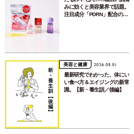
みに効くと美容業界で話題。
注目成分「PDRN」配合のコ
スメ。【ドラコス＆バラコス
Vol.2】
美容と健康
2026.08.01
最新研究でわかった、体にい
い食べ方＆エイジングの新常
識。【新・養生訓／後編】