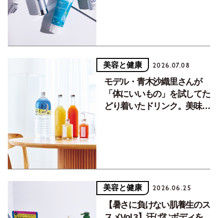
美容と健康
2026.07.08
モデル・青木沙織里さんが
「体にいいもの」を試してた
どり着いたドリンク。美味し
く飲んでヘルシーに。【マイ
定番】
美容と健康
2026.06.25
【暑さに負けない肌養生のス
スメVol.3】汗ばむボディを