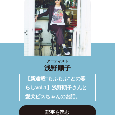
アーティスト
浅野順子
【新連載”もふもふ”との暮
らしVol.1】浅野順子さんと
愛犬ビスちゃんのお話。
記事を読む