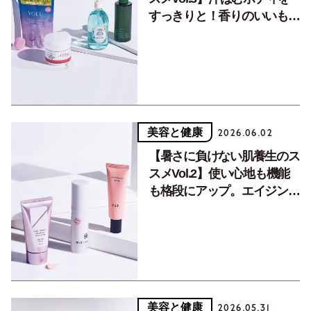
すっきりと！香りのいいもの
で安眠もサポート。
美容と健康
2026.06.02
【暑さに負けない肌養生のス
スメVol.2】使い心地も機能
も格段にアップ。エイジング
ケアレベルの最新UVに注
目！
美容と健康
2026.05.31