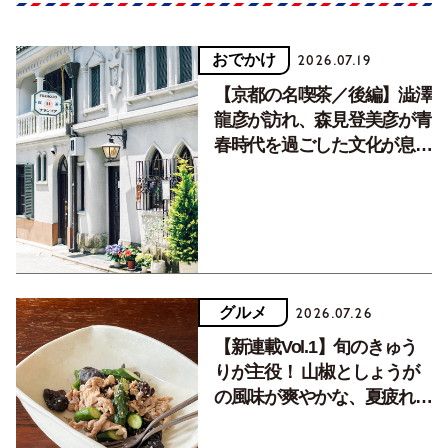
おでかけ
2026.07.19
【京都の名喫茶／後編】澁澤
龍彦が訪れ、森見登美彦が青
春時代を過ごした文化が息づ
く居場所。
グルメ
2026.07.26
【新連載Vol.1】旬のきゅう
りが主役！ 山椒としょうが
の風味が爽やかな、夏疲れを
癒す10分おかず