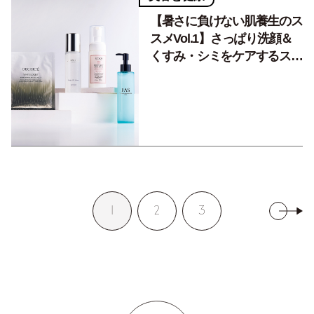
【暑さに負けない肌養生のス
スメVol.1】さっぱり洗顔＆
くすみ・シミをケアするスキ
ンケア4選。
1
2
3