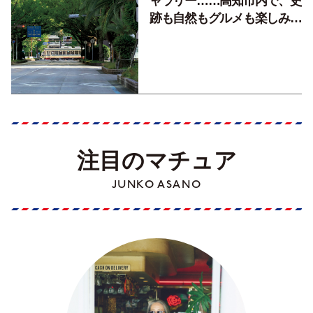
ャラリー……高知市内で、史
跡も自然もグルメも楽しみ尽
くす！【地元の本屋さんとつ
くった町歩きガイド／高知編
Part1】
注目のマチュア
JUNKO ASANO