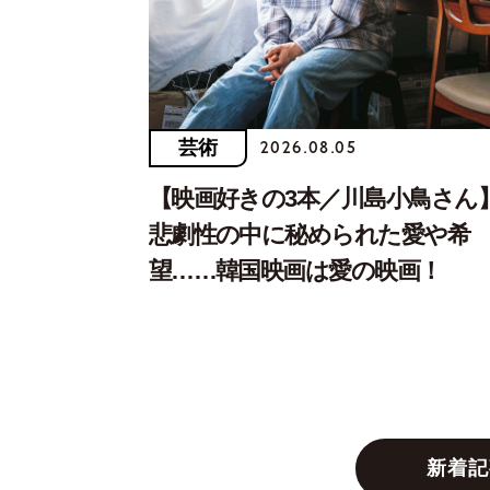
芸術
2026.08.05
【映画好きの3本／川島小鳥さん
悲劇性の中に秘められた愛や希
望……韓国映画は愛の映画！
新着記