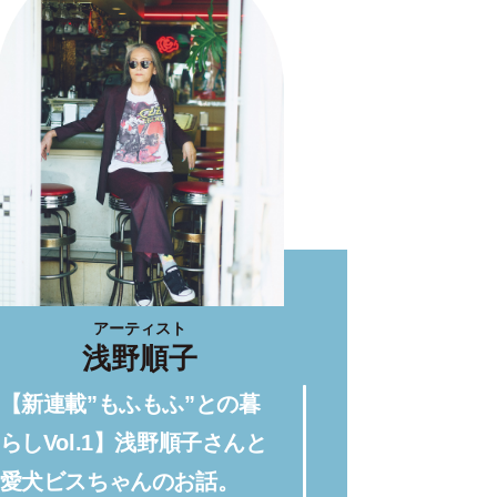
アーティスト
浅野順子
【新連載”もふもふ”との暮
らしVol.1】浅野順子さんと
愛犬ビスちゃんのお話。