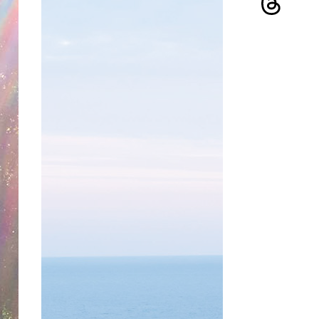
占い
2026.08.02
RED
豊
【中園ミホの福寿縁うらない
水
日(月)〜 8月9日(日) の運気
町
は？