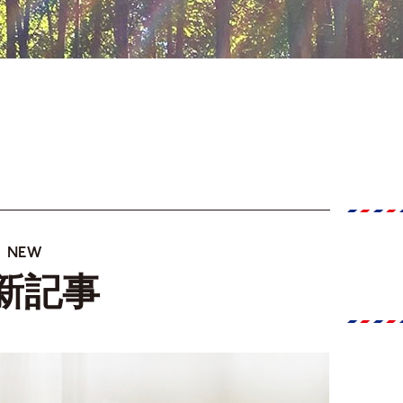
きガイド／高知編Part2】
NEW
新記事