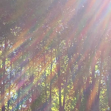
おでかけ
2026.07.26
SPONSO
足摺岬の絶景に時を忘れて。自然
かなジョン万次郎ゆかりの土佐清
へ。【地元の本屋さんとつくった