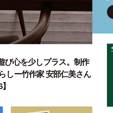
遊び心を少しプラス。制作
らしー竹作家 安部仁美さん
6】