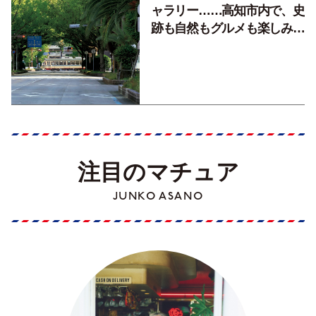
ャラリー……高知市内で、史
跡も自然もグルメも楽しみ尽
くす！【地元の本屋さんとつ
くった町歩きガイド／高知編
Part1】
注目のマチュア
JUNKO ASANO