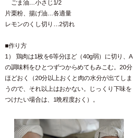
ごま油…小さじ1/2
片栗粉、揚げ油…各適量
レモンのくし切り…2切れ
■作り方
1）
鶏肉は1枚を6等分ほど（40g弱）に切り、A
の調味料をひとつずつからめてもみこむ。20分
ほどおく（20分以上おくと肉の水分が出てしま
うので、それ以上はおかない。じっくり下味を
つけたい場合は、1晩程度おく）。