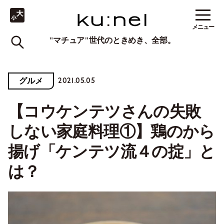
メニュー
"マチュア"世代のときめき、全部。
2021.05.05
グルメ
【コウケンテツさんの失敗
しない家庭料理①】鶏のから
揚げ「ケンテツ流４の掟」と
は？