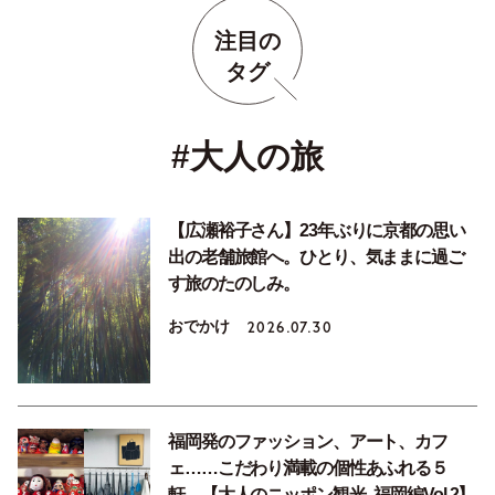
注目の
タグ
#大人の旅
【広瀬裕子さん】23年ぶりに京都の思い
出の老舗旅館へ。ひとり、気ままに過ご
す旅のたのしみ。
おでかけ
2026.07.30
福岡発のファッション、アート、カフ
ェ……こだわり満載の個性あふれる５
軒。【大人のニッポン観光_福岡編Vol.2】