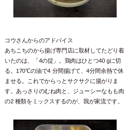
コウさんからのアドバイス
あちこちのから揚げ専門店に取材してたどり着
いたのは、「4の掟」。鶏肉は
ひとつ40 g
に切
る。170℃の油で
4 分間揚げて
、
4分間余熱
で休
ませる。これでからっとサクサクに揚がりま
す。あっさりのむね肉と、ジューシーなもも肉
の2 種類をミックスするのが、我が家流です。