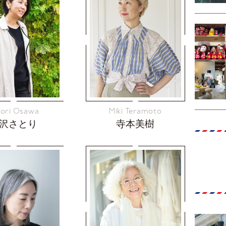
tori Osawa
Miki Teramoto
沢さとり
寺本美樹