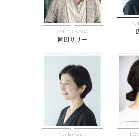
YU
SALLY OKADA
岡田サリー
Yukiko Goto
KOK