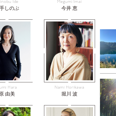
inobu Ide
Megumi Imai
手しのぶ
今井 恵
umi Hara
Nami Horikawa
原 由美
堀川 波