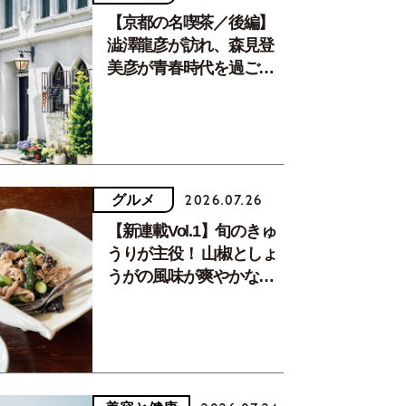
【京都の名喫茶／後編】
澁澤龍彦が訪れ、森見登
美彦が青春時代を過ごし
た文化が息づく居場所。
グルメ
2026.07.26
【新連載Vol.1】旬のきゅ
うりが主役！ 山椒としょ
うがの風味が爽やかな、
夏疲れを癒す10分おかず