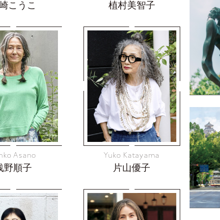
崎こうこ
植村美智子
nko Asano
Yuko Katayama
浅野順子
片山優子