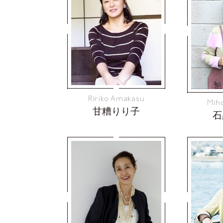
Ririko Amakasu
Miho
甘糟りり子
石