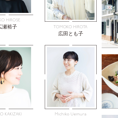
KO HIROSE
広瀬裕子
TOMOKO HIROTA
広田とも子
O KAKIZAKI
Michiko Uemura