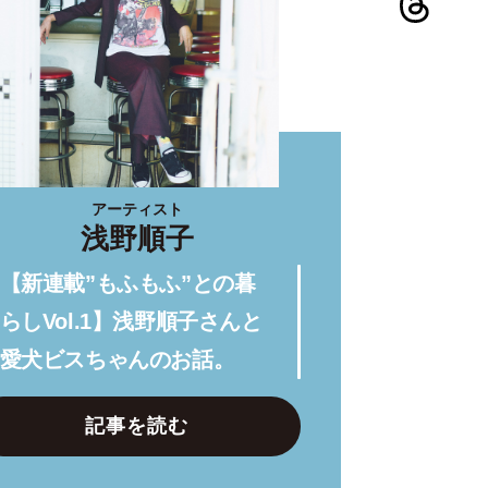
アーティスト
浅野順子
【新連載”もふもふ”との暮
らしVol.1】浅野順子さんと
愛犬ビスちゃんのお話。
記事を読む