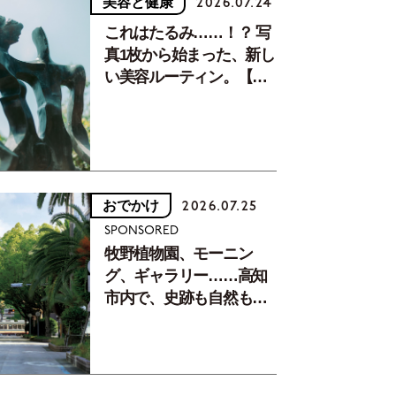
美容と健康
2026.07.24
これはたるみ……！？ 写
真1枚から始まった、新し
い美容ルーティン。【中
川正子さんフォトエッセ
イVol.2】
おでかけ
2026.07.25
SPONSORED
牧野植物園、モーニン
グ、ギャラリー……高知
市内で、史跡も自然もグ
ルメも楽しみ尽くす！
【地元の本屋さんとつく
った町歩きガイド／高知
編Part1】