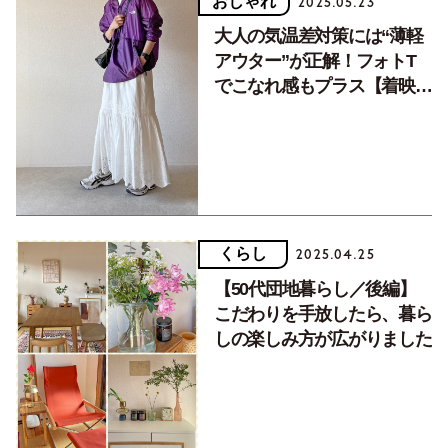
おしゃれ
2025.05.23
大人の気温差対策には“薄軽
アウター”が正解！フォトT
でこなれ感もプラス【着映え
アウターコーデ８選】
くらし
2025.04.25
【50代団地暮らし／後編】
こだわりを手放したら、暮ら
しの楽しみ方が広がりました