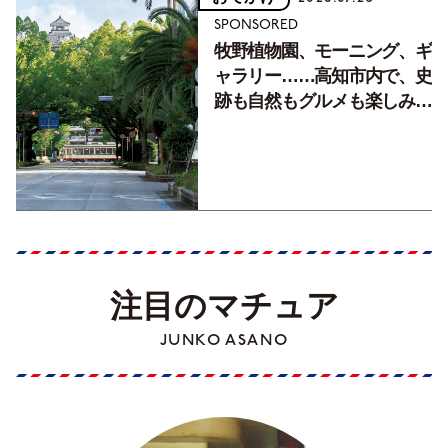
SPONSORED
牧野植物園、モーニング、ギ
ャラリー……高知市内で、史
跡も自然もグルメも楽しみ尽
くす！【地元の本屋さんとつ
くった町歩きガイド／高知編
Part1】
注目のマチュア
JUNKO ASANO