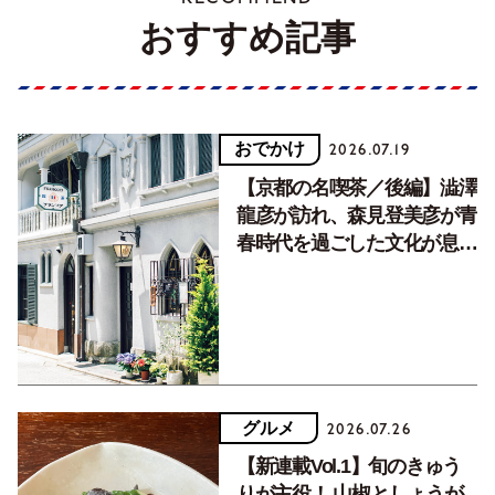
おすすめ記事
おでかけ
2026.07.19
【京都の名喫茶／後編】澁澤
龍彦が訪れ、森見登美彦が青
春時代を過ごした文化が息づ
く居場所。
グルメ
2026.07.26
【新連載Vol.1】旬のきゅう
りが主役！ 山椒としょうが