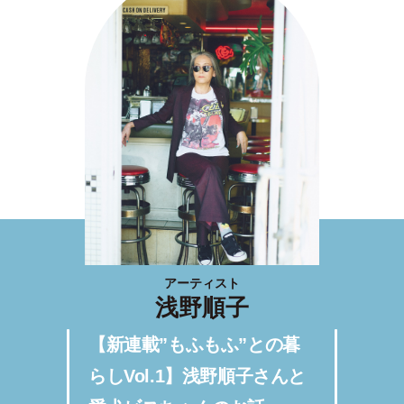
アーティスト
浅野順子
【新連載”もふもふ”との暮
らしVol.1】浅野順子さんと