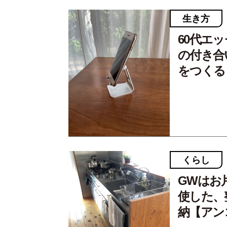
生き方
60代エ
の付き合
をつくる
くらし
GWはお
使した、
納【アン