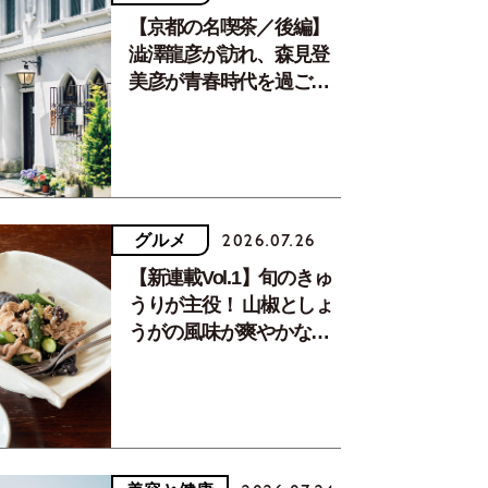
【京都の名喫茶／後編】
澁澤龍彦が訪れ、森見登
美彦が青春時代を過ごし
た文化が息づく居場所。
グルメ
2026.07.26
【新連載Vol.1】旬のきゅ
うりが主役！ 山椒としょ
うがの風味が爽やかな、
夏疲れを癒す10分おかず