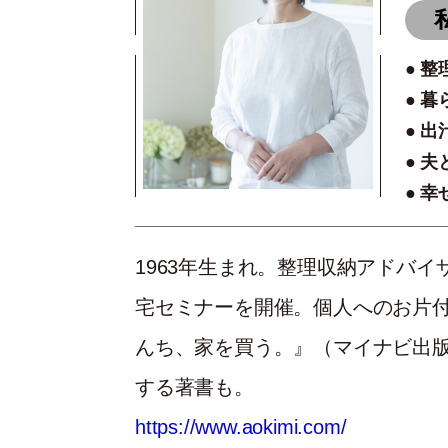
整
暮
出
夫
幸
1963年生まれ。整理収納アドバ
宅セミナーを開催。個人へのお片
んち、家を買う。』（マイナビ出
する著書も。
https://www.aokimi.com/