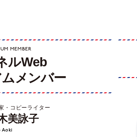
IUM MEMBER
ネルWeb
アムメンバー
家・コピーライター
木美詠子
 Aoki