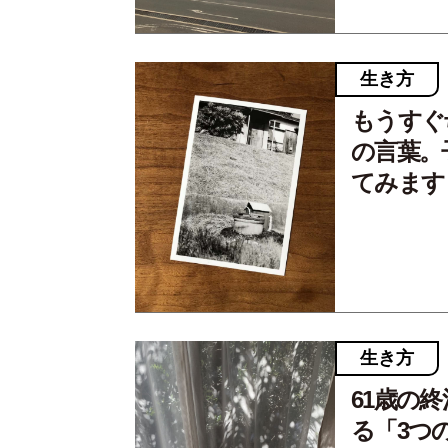
生き方
もうすぐ
の言葉。
てみます
生き方
61歳の
る「3つ