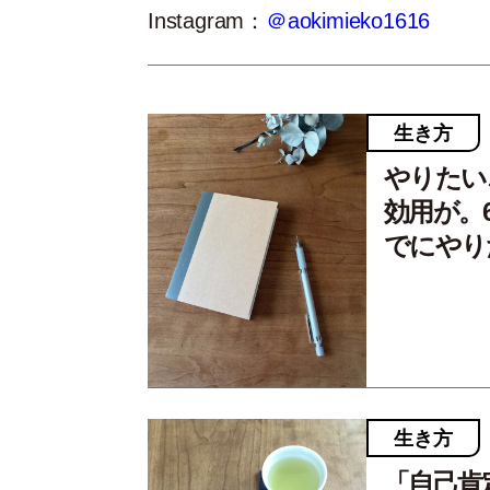
Instagram：
＠aokimieko1616
生き方
やりたい
効用が。
でにやり
生き方
「自己肯