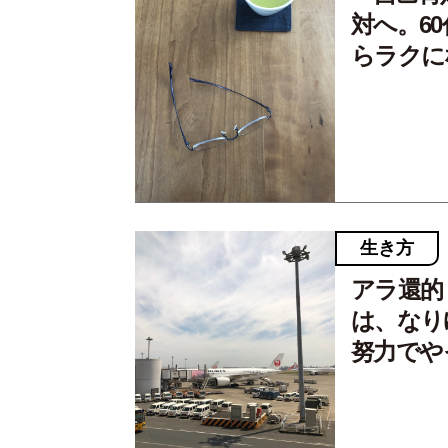
対へ。6
らラクに
生き方
アラ還的
は、なり
努力でや