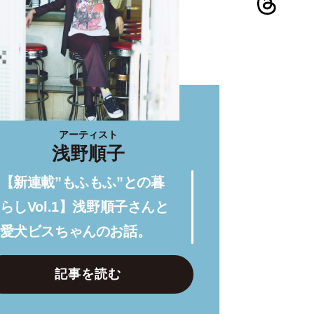
アーティスト
浅野順子
【新連載”もふもふ”との暮
らしVol.1】浅野順子さんと
愛犬ビスちゃんのお話。
記事を読む