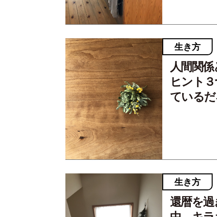
生き方
人間関係
ヒント３
ているだ
生き方
還暦を過
中。キラ