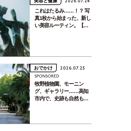
美容と健康
2026.07.24
これはたるみ……！？ 写
真1枚から始まった、新し
い美容ルーティン。【中
川正子さんフォトエッセ
イVol.2】
おでかけ
2026.07.25
SPONSORED
牧野植物園、モーニン
グ、ギャラリー……高知
市内で、史跡も自然もグ
ルメも楽しみ尽くす！
【地元の本屋さんとつく
った町歩きガイド／高知
編Part1】