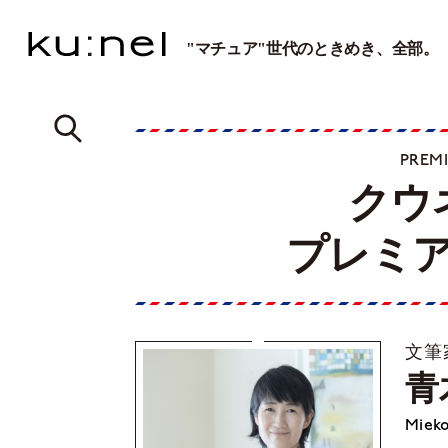
"マチュア"世代のときめき、全部。
PREM
クウ
プレミ
文筆
青
Mieko