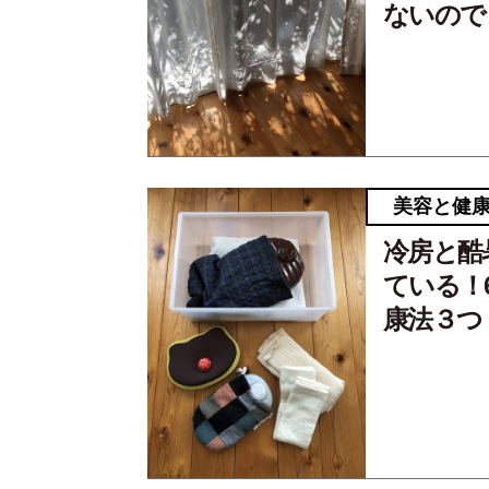
ないので
美容と健
冷房と酷
ている！
康法３つ