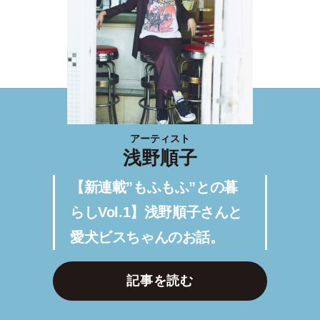
アーティスト
浅野順子
【新連載”もふもふ”との暮
らしVol.1】浅野順子さんと
愛犬ビスちゃんのお話。
記事を読む