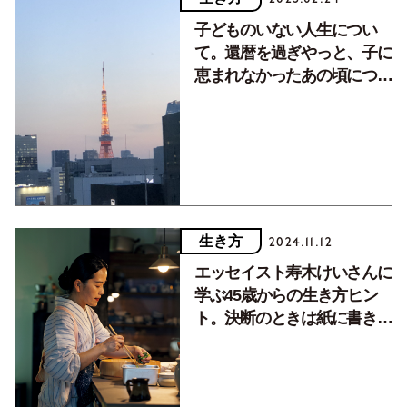
子どものいない人生につい
て。還暦を過ぎやっと、子に
恵まれなかったあの頃につい
て綴れるようになりました
生き方
2024.11.12
エッセイスト寿木けいさんに
学ぶ45歳からの生き方ヒン
ト。決断のときは紙に書き出
し、お金の見当をつける