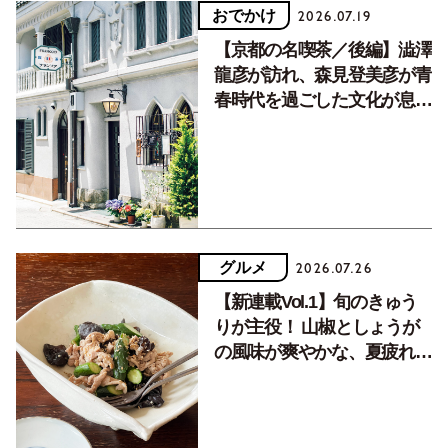
おでかけ
2026.07.19
【京都の名喫茶／後編】澁澤
龍彦が訪れ、森見登美彦が青
春時代を過ごした文化が息づ
く居場所。
グルメ
2026.07.26
【新連載Vol.1】旬のきゅう
りが主役！ 山椒としょうが
の風味が爽やかな、夏疲れを
癒す10分おかず