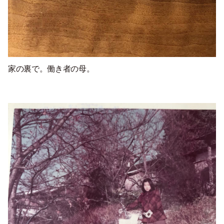
家の裏で
。
働き者の母。