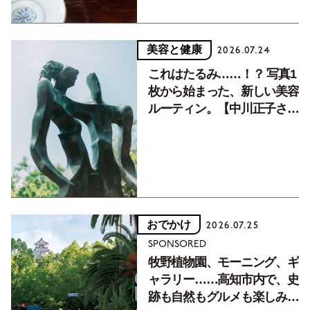
美容と健康
2026.07.24
これはたるみ……！？ 写真1
枚から始まった、新しい美容
ルーティン。【中川正子さん
フォトエッセイVol.2】
おでかけ
2026.07.25
SPONSORED
牧野植物園、モーニング、ギ
ャラリー……高知市内で、史
跡も自然もグルメも楽しみ尽