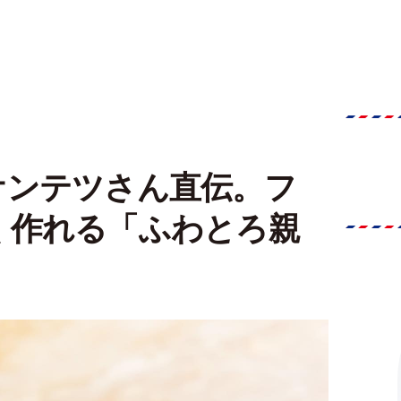
ケンテツさん直伝。フ
く作れる「ふわとろ親