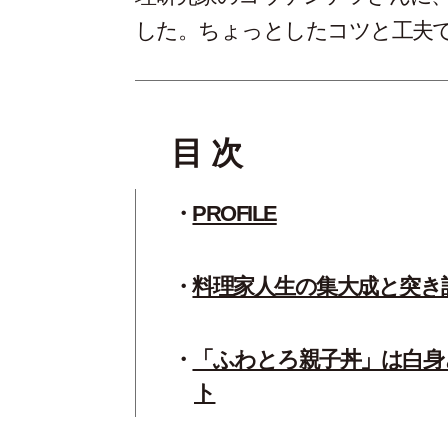
した。ちょっとしたコツと工夫
目 次
PROFILE
料理家人生の集大成と突き
「ふわとろ親子丼」は白身
ト