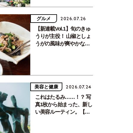
グルメ
2026.07.26
【新連載Vol.1】旬のきゅ
うりが主役！ 山椒としょ
うがの風味が爽やかな、
夏疲れを癒す10分おかず
美容と健康
2026.07.24
これはたるみ……！？ 写
真1枚から始まった、新し
い美容ルーティン。【中
川正子さんフォトエッセ
イVol.2】