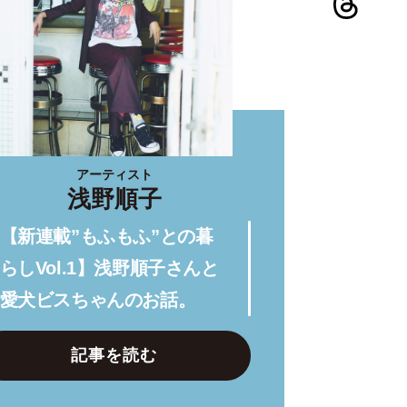
アーティスト
浅野順子
【新連載”もふもふ”との暮
らしVol.1】浅野順子さんと
愛犬ビスちゃんのお話。
記事を読む