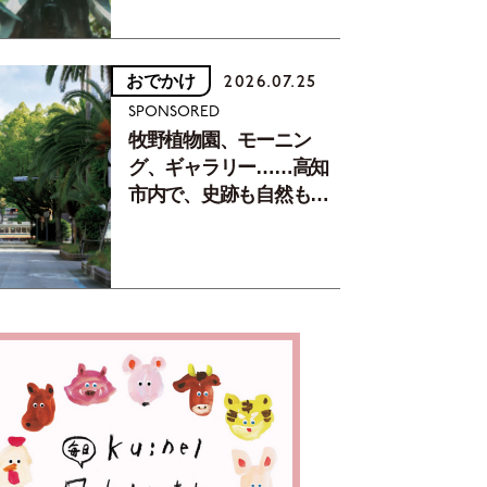
おでかけ
2026.07.25
SPONSORED
牧野植物園、モーニン
グ、ギャラリー……高知
市内で、史跡も自然もグ
ルメも楽しみ尽くす！
【地元の本屋さんとつく
った町歩きガイド／高知
編Part1】