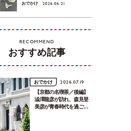
おでかけ
2026.06.21
RECOMMEND
おすすめ記事
おでかけ
2026.07.19
【京都の名喫茶／後編】
澁澤龍彦が訪れ、森見登
美彦が青春時代を過ごし
た文化が息づく居場所。