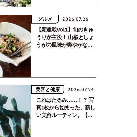
グルメ
2026.07.26
【新連載Vol.1】旬のきゅ
うりが主役！ 山椒としょ
うがの風味が爽やかな、
夏疲れを癒す10分おかず
美容と健康
2026.07.24
これはたるみ……！？ 写
真1枚から始まった、新し
い美容ルーティン。【中
川正子さんフォトエッセ
イVol.2】