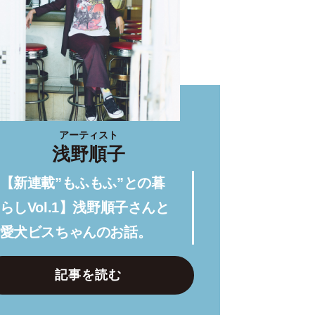
アーティスト
浅野順子
【新連載”もふもふ”との暮
らしVol.1】浅野順子さんと
愛犬ビスちゃんのお話。
記事を読む