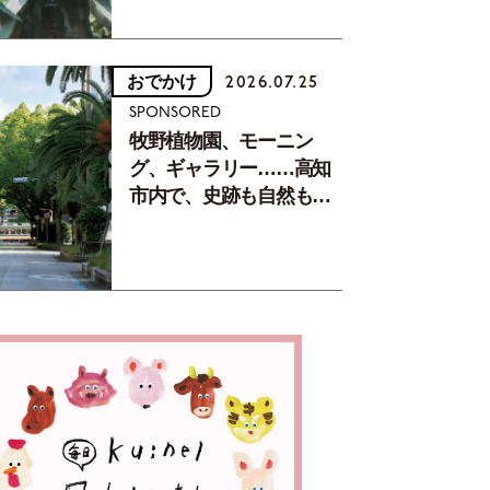
おでかけ
2026.07.25
SPONSORED
牧野植物園、モーニン
グ、ギャラリー……高知
市内で、史跡も自然もグ
ルメも楽しみ尽くす！
【地元の本屋さんとつく
った町歩きガイド／高知
編Part1】