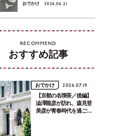
おでかけ
2026.06.21
RECOMMEND
おすすめ記事
おでかけ
2026.07.19
【京都の名喫茶／後編】
澁澤龍彦が訪れ、森見登
美彦が青春時代を過ごし
た文化が息づく居場所。