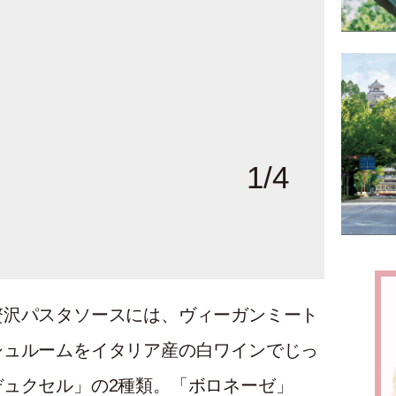
1
/
4
インド風カレー。
の香りが本格的。辛さは
ろやかな甘さがベストマ
贅沢パスタソースには、ヴィーガンミート
シュルームをイタリア産の白ワインでじっ
ュクセル」の2種類。「ボロネーゼ」