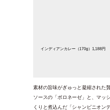
インディアンカレー（170g）1,188円
オリジナルブレンドのスパイスが香る
タイグリーンカレー（180g）1,188円
国産青唐辛子の爽やかな辛さとハーブ
ありつつ、有機ココナッツミルクのま
ッチ。
素材の旨味がぎゅっと凝縮された
ソースの「ボロネーゼ」と、マッ
くりと煮込んだ「シャンピニオンデ