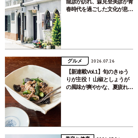
龍彦が訪れ、森見登美彦が青
春時代を過ごした文化が息づ
く居場所。
グルメ
2026.07.26
【新連載Vol.1】旬のきゅう
りが主役！ 山椒としょうが
の風味が爽やかな、夏疲れを
癒す10分おかず