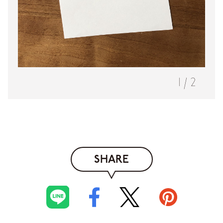
1
/
2
SHARE