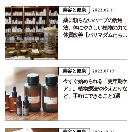
美容と健康
2022.02.11
薬に頼らないハーブの活用
法。体にやさしい植物の力で
体質改善【パリマダムたちの
更年期ケア 後編】
美容と健康
2022.07.19
今すぐ始められる「更年期ケ
ア」。植物療法や冷えとりな
ど、手軽にできること3選
美容と健康