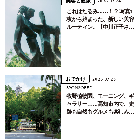
美容と健康
2026.07.24
これはたるみ……！？ 写真1
枚から始まった、新しい美容
ルーティン。【中川正子さん
フォトエッセイVol.2】
おでかけ
2026.07.25
SPONSORED
牧野植物園、モーニング、ギ
ャラリー……高知市内で、史
跡も自然もグルメも楽しみ尽
くす！【地元の本屋さんとつ
くった町歩きガイド／高知編
Part1】