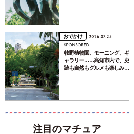
おでかけ
2026.07.25
SPONSORED
牧野植物園、モーニング、ギ
ャラリー……高知市内で、史
跡も自然もグルメも楽しみ尽
くす！【地元の本屋さんとつ
くった町歩きガイド／高知編
Part1】
注目のマチュア