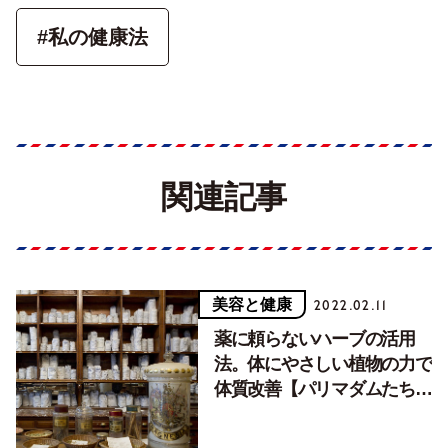
#私の健康法
関連記事
美容と健康
2022.02.11
薬に頼らないハーブの活用
法。体にやさしい植物の力で
体質改善【パリマダムたちの
更年期ケア 後編】