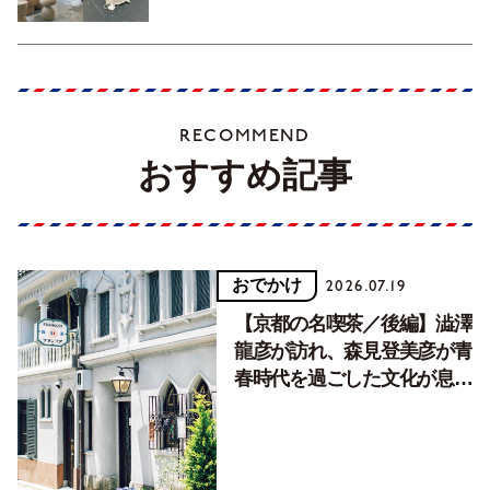
RECOMMEND
おすすめ記事
おでかけ
2026.07.19
【京都の名喫茶／後編】澁澤
龍彦が訪れ、森見登美彦が青
春時代を過ごした文化が息づ
く居場所。