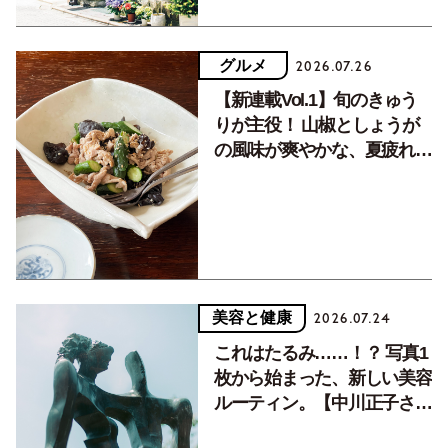
グルメ
2026.07.26
【新連載Vol.1】旬のきゅう
りが主役！ 山椒としょうが
の風味が爽やかな、夏疲れを
癒す10分おかず
美容と健康
2026.07.24
これはたるみ……！？ 写真1
枚から始まった、新しい美容
ルーティン。【中川正子さん
フォトエッセイVol.2】