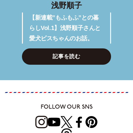
浅野順子
【新連載”もふもふ”との暮
らしVol.1】浅野順子さんと
愛犬ビスちゃんのお話。
記事を読む
FOLLOW OUR SNS