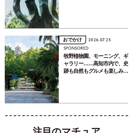
おでかけ
2026.07.25
SPONSORED
牧野植物園、モーニング、ギ
ャラリー……高知市内で、史
跡も自然もグルメも楽しみ尽
くす！【地元の本屋さんとつ
くった町歩きガイド／高知編
Part1】
注目のマチュア