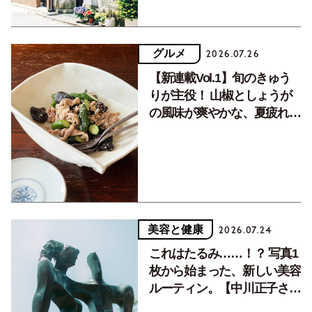
グルメ
2026.07.26
【新連載Vol.1】旬のきゅう
りが主役！ 山椒としょうが
の風味が爽やかな、夏疲れを
癒す10分おかず
美容と健康
2026.07.24
これはたるみ……！？ 写真1
枚から始まった、新しい美容
ルーティン。【中川正子さん
フォトエッセイVol.2】