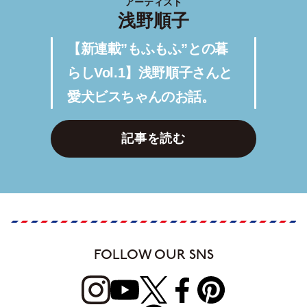
アーティスト
浅野順子
【新連載”もふもふ”との暮
らしVol.1】浅野順子さんと
愛犬ビスちゃんのお話。
記事を読む
FOLLOW OUR SNS