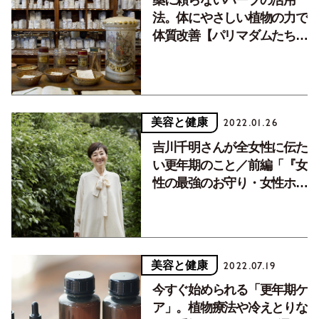
法。体にやさしい植物の力で
体質改善【パリマダムたちの
更年期ケア 後編】
美容と健康
2022.01.26
吉川千明さんが全女性に伝た
い更年期のこと／前編「『女
性の最強のお守り・女性ホル
モン』がゼロになってしまう
んです」
美容と健康
2022.07.19
今すぐ始められる「更年期ケ
ア」。植物療法や冷えとりな