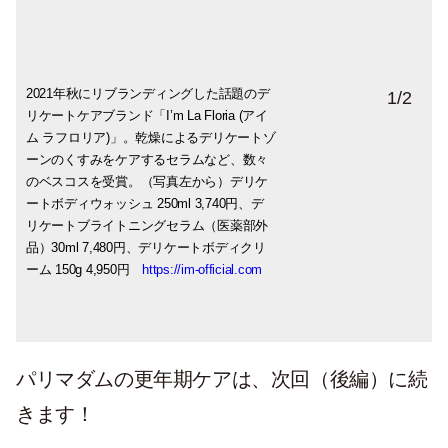
2021年秋にリブランディングした話題のデ
フェムテックブランド「The LADY.」か
1
/
2
リケートケアブランド「I’m La Floria (アイ
ら、希少なベルサイユ宮殿のオーガニック
ム ラフロリア)」。乾燥によるデリケートゾ
ローズを用いたデリケートゾーンケア2品が
ーンのくすみをケアするセラムなど、数々
リニューアル。（写真左から）発酵ローズ
のベスコスを受賞。（写真左から）デリケ
エッセンスがうるおいを与えるミスト状の
ートボディウォッシュ 250ml 3,740円、デ
セラム。The LADY.デリケートローズプラ
リケートブライトニングセラム（医薬部外
センタセラム30g 4,380円、かゆみやにおい
品）30ml 7,480円、デリケートボディクリ
のもとをやさしく洗い流す弱酸性の美容液
ーム 150g 4,950円
ソープ。The LADY.デリケートローズプラ
https://im-official.com
センタウォッシュ 150g 2,750円（ともに3
月30日発売）
https://thelady.co.jp
パリマダムの更年期ケアは、次回（後編）に続
きます！