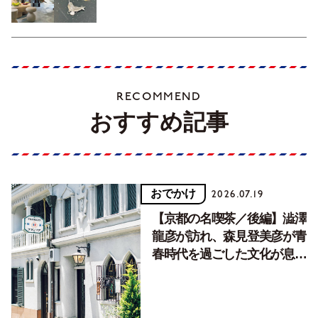
RECOMMEND
おすすめ記事
おでかけ
2026.07.19
【京都の名喫茶／後編】澁澤
龍彦が訪れ、森見登美彦が青
春時代を過ごした文化が息づ
く居場所。