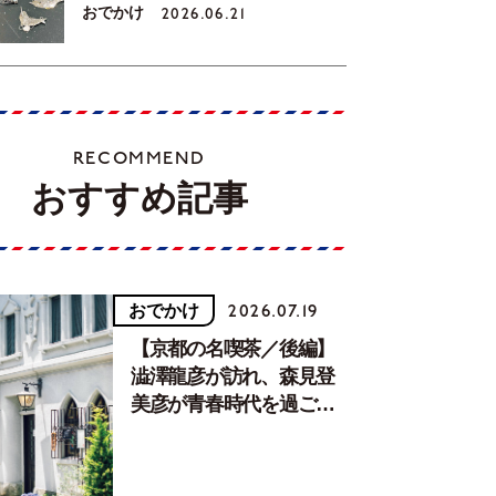
おでかけ
2026.06.21
RECOMMEND
おすすめ記事
おでかけ
2026.07.19
【京都の名喫茶／後編】
澁澤龍彦が訪れ、森見登
美彦が青春時代を過ごし
た文化が息づく居場所。