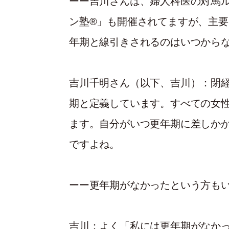
ーー吉川さんは、婦人科医の対馬
ン塾®」も開催されてますが、主
年期と線引きされるのはいつから
吉川千明
さん（以下、
吉川
）：閉
期と定義しています。すべての女
ます。自分がいつ更年期に差しか
ですよね。
ーー更年期がなかったという方も
吉川
：よく「私には更年期がなか