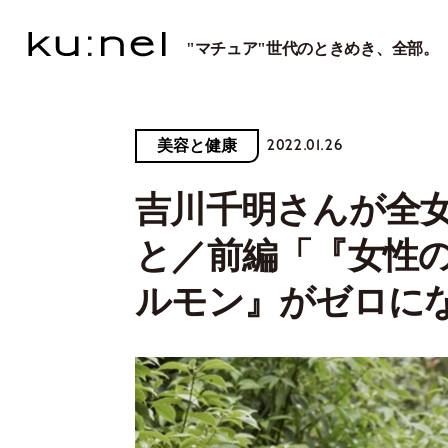
"マチュア"世代のときめき、全部。
2022.01.26
美容と健康
吉川千明さんが全
と／前編「『女性
ルモン』がゼロに