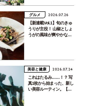
グルメ
2026.07.26
【新連載Vol.1】旬のきゅ
うりが主役！ 山椒としょ
うがの風味が爽やかな、
夏疲れを癒す10分おかず
美容と健康
2026.07.24
これはたるみ……！？ 写
真1枚から始まった、新し
い美容ルーティン。【中
川正子さんフォトエッセ
イVol.2】