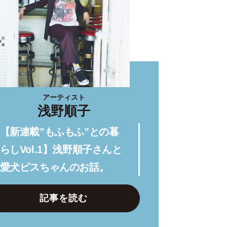
アーティスト
浅野順子
【新連載”もふもふ”との暮
らしVol.1】浅野順子さんと
愛犬ビスちゃんのお話。
記事を読む