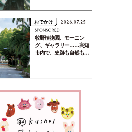
おでかけ
2026.07.25
SPONSORED
牧野植物園、モーニン
グ、ギャラリー……高知
市内で、史跡も自然もグ
ルメも楽しみ尽くす！
【地元の本屋さんとつく
った町歩きガイド／高知
編Part1】