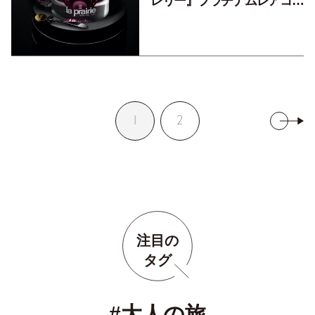
レリー』プラチナムレアコレ
クションのクリームがすご
い。
1
2
注目の
タグ
#大人の旅