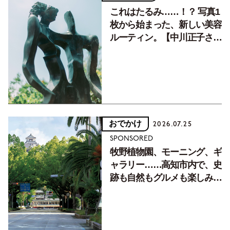
これはたるみ……！？ 写真1
枚から始まった、新しい美容
ルーティン。【中川正子さん
フォトエッセイVol.2】
おでかけ
2026.07.25
SPONSORED
牧野植物園、モーニング、ギ
ャラリー……高知市内で、史
跡も自然もグルメも楽しみ尽
くす！【地元の本屋さんとつ
くった町歩きガイド／高知編
Part1】