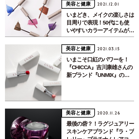
美容と健康
2021.12.01
いまどき、メイクの楽しさは
目周りで表現！50代にも使
いやすいカラーアイテムが
『OPERA（オペラ）』から
誕生。
美容と健康
2021.03.15
いまこそ口紅のパワーを！
『CHICCA』吉川康雄さんの
新ブランド『UNMIX』の実
力とは？
美容と健康
2020.11.26
最後の砦？！ラグジュアリー
スキンケアブランド『ラ・プ