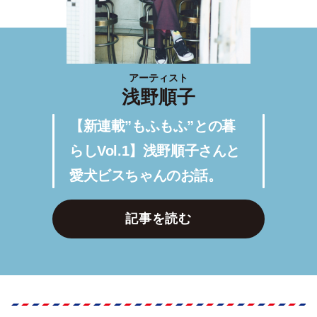
アーティスト
浅野順子
【新連載”もふもふ”との暮
らしVol.1】浅野順子さんと
愛犬ビスちゃんのお話。
記事を読む