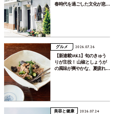
春時代を過ごした文化が息づ
く居場所。
グルメ
2026.07.26
【新連載Vol.1】旬のきゅう
りが主役！ 山椒としょうが
の風味が爽やかな、夏疲れを
癒す10分おかず
美容と健康
2026.07.24