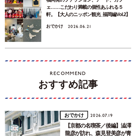
ェ……こだわり満載の個性あふれる５
軒。【大人のニッポン観光_福岡編Vol.2】
おでかけ
2026.06.21
RECOMMEND
おすすめ記事
おでかけ
2026.07.19
【京都の名喫茶／後編】澁澤
龍彦が訪れ、森見登美彦が青