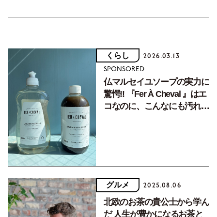
くらし
2026.03.13
SPONSORED
仏マルセイユソープの実力に
驚愕!! 『Fer À Cheval 』はエ
コなのに、こんなにも汚れが
落ちるものなの!?
グルメ
2025.08.06
北欧のお茶の貴公士から学ん
だ 人生が豊かになるお茶と