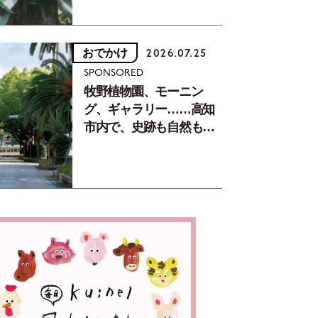
おでかけ
2026.07.25
SPONSORED
牧野植物園、モーニン
グ、ギャラリー……高知
市内で、史跡も自然もグ
ルメも楽しみ尽くす！
【地元の本屋さんとつく
った町歩きガイド／高知
編Part1】