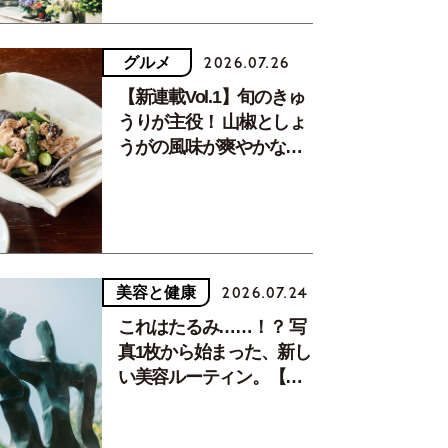
グルメ
2026.07.26
【新連載Vol.1】旬のきゅ
うりが主役！ 山椒としょ
うがの風味が爽やかな、
夏疲れを癒す10分おかず
美容と健康
2026.07.24
これはたるみ……！？ 写
真1枚から始まった、新し
い美容ルーティン。【中
川正子さんフォトエッセ
イVol.2】