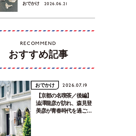
おでかけ
2026.06.21
RECOMMEND
おすすめ記事
おでかけ
2026.07.19
【京都の名喫茶／後編】
澁澤龍彦が訪れ、森見登
美彦が青春時代を過ごし
た文化が息づく居場所。