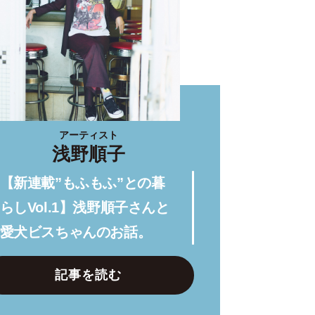
アーティスト
浅野順子
【新連載”もふもふ”との暮
らしVol.1】浅野順子さんと
愛犬ビスちゃんのお話。
記事を読む