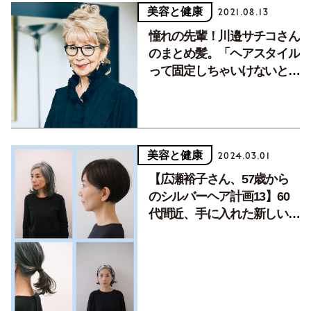
美容と健康
2021.08.13
憧れの先輩！川邉サチコさん
のまとめ髪。「ヘアスタイル
って固定しちゃいけないと思
う」
美容と健康
2024.03.01
【広瀬裕子さん、57歳から
のシルバーヘア計画13】60
代間近、手に入れた新しい価
値観