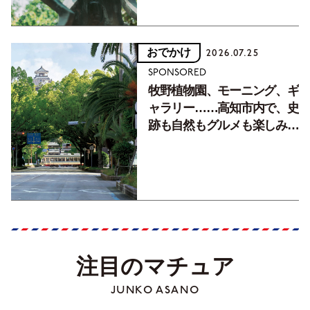
おでかけ
2026.07.25
SPONSORED
牧野植物園、モーニング、ギ
ャラリー……高知市内で、史
跡も自然もグルメも楽しみ尽
くす！【地元の本屋さんとつ
くった町歩きガイド／高知編
Part1】
注目のマチュア
JUNKO ASANO