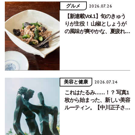
グルメ
2026.07.26
【新連載Vol.1】旬のきゅう
りが主役！ 山椒としょうが
の風味が爽やかな、夏疲れを
癒す10分おかず
美容と健康
2026.07.24
これはたるみ……！？ 写真1
枚から始まった、新しい美容
ルーティン。【中川正子さん
フォトエッセイVol.2】