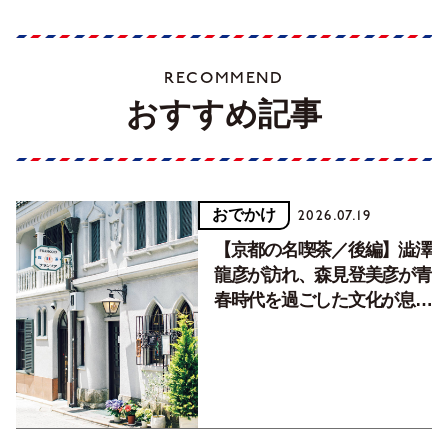
RECOMMEND
おすすめ記事
おでかけ
2026.07.19
【京都の名喫茶／後編】澁澤
龍彦が訪れ、森見登美彦が青
春時代を過ごした文化が息づ
く居場所。