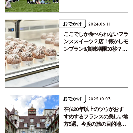
おでかけ
2024.06.11
ここでしか食べられないフラ
ンススイーツ２店！懐かしモ
ンブラン&賞味期限30秒？の
スフレ
おでかけ
2025.10.03
在仏20年以上のツウがおす
すめするフランスの美しい地
方5選。今度の旅の目的地
に！