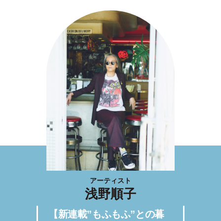
アーティスト
浅野順子
【新連載”もふもふ”との暮