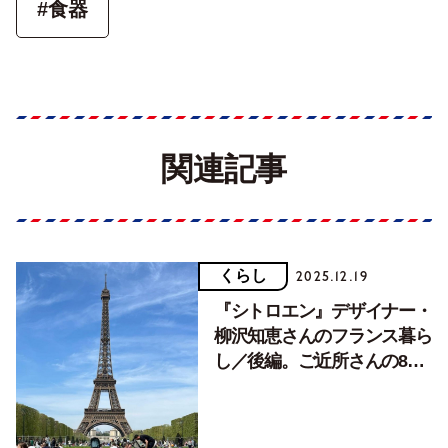
#食器
関連記事
くらし
2025.12.19
『シトロエン』デザイナー・
柳沢知恵さんのフランス暮ら
し／後編。ご近所さんの80
歳マダムに刺激を受けていま
す