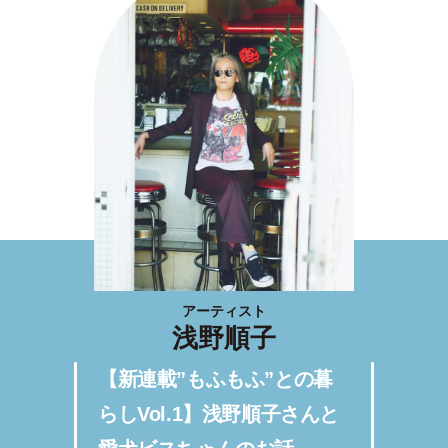
アーティスト
浅野順子
【新連載”もふもふ”との暮
らしVol.1】浅野順子さんと