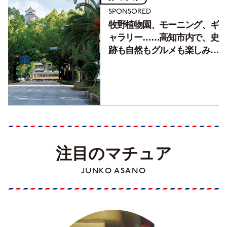
SPONSORED
牧野植物園、モーニング、ギ
ャラリー……高知市内で、史
跡も自然もグルメも楽しみ尽
くす！【地元の本屋さんとつ
くった町歩きガイド／高知編
Part1】
注目のマチュア
JUNKO ASANO