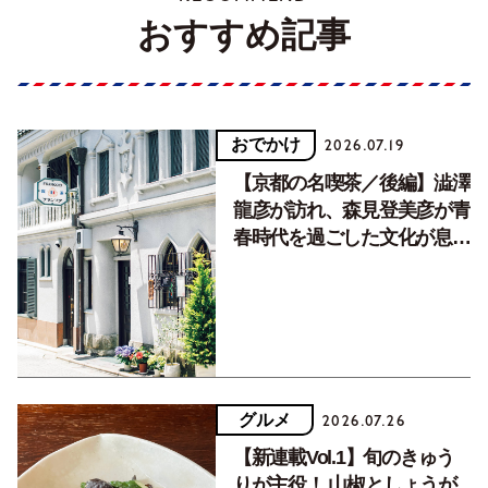
おすすめ記事
おでかけ
2026.07.19
【京都の名喫茶／後編】澁澤
龍彦が訪れ、森見登美彦が青
春時代を過ごした文化が息づ
く居場所。
グルメ
2026.07.26
【新連載Vol.1】旬のきゅう
りが主役！ 山椒としょうが