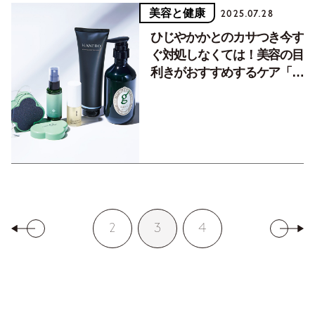
美容と健康
2025.07.28
ひじやかかとのカサつき今す
ぐ対処しなくては！美容の目
利きがおすすめするケア「正
解」アイテム
2
3
4