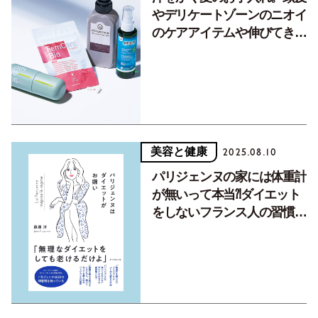
やデリケートゾーンのニオイ
のケアアイテムや伸びてきた
白髪をセルフでリタッチでき
る優秀品
美容と健康
2025.08.10
パリジェンヌの家には体重計
が無いって本当⁈ダイエット
をしないフランス人の習慣を
元ルイ・ヴィトンPRが解説