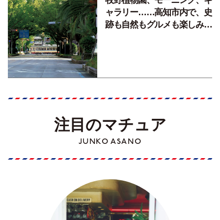
ャラリー……高知市内で、史
跡も自然もグルメも楽しみ尽
くす！【地元の本屋さんとつ
くった町歩きガイド／高知編
Part1】
注目のマチュア
JUNKO ASANO