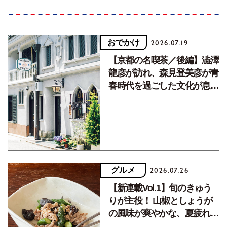
おでかけ
2026.07.19
【京都の名喫茶／後編】澁澤
龍彦が訪れ、森見登美彦が青
春時代を過ごした文化が息づ
く居場所。
グルメ
2026.07.26
【新連載Vol.1】旬のきゅう
りが主役！ 山椒としょうが
の風味が爽やかな、夏疲れを
癒す10分おかず