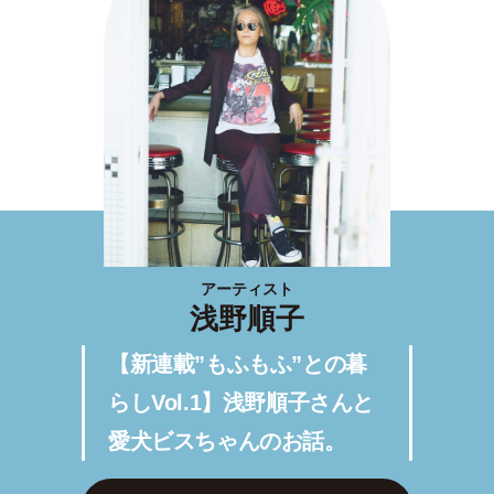
アーティスト
浅野順子
【新連載”もふもふ”との暮
らしVol.1】浅野順子さんと
愛犬ビスちゃんのお話。