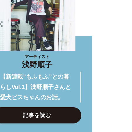
アーティスト
浅野順子
【新連載”もふもふ”との暮
らしVol.1】浅野順子さんと
愛犬ビスちゃんのお話。
記事を読む