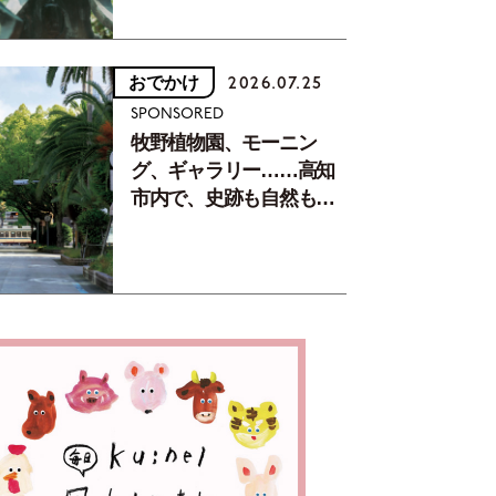
おでかけ
2026.07.25
SPONSORED
牧野植物園、モーニン
グ、ギャラリー……高知
市内で、史跡も自然もグ
ルメも楽しみ尽くす！
【地元の本屋さんとつく
った町歩きガイド／高知
編Part1】