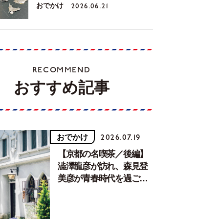
おでかけ
2026.06.21
RECOMMEND
おすすめ記事
おでかけ
2026.07.19
【京都の名喫茶／後編】
澁澤龍彦が訪れ、森見登
美彦が青春時代を過ごし
た文化が息づく居場所。