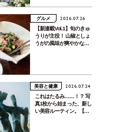
グルメ
2026.07.26
【新連載Vol.1】旬のきゅ
うりが主役！ 山椒としょ
うがの風味が爽やかな、
夏疲れを癒す10分おかず
美容と健康
2026.07.24
これはたるみ……！？ 写
真1枚から始まった、新し
い美容ルーティン。【中
川正子さんフォトエッセ
イVol.2】