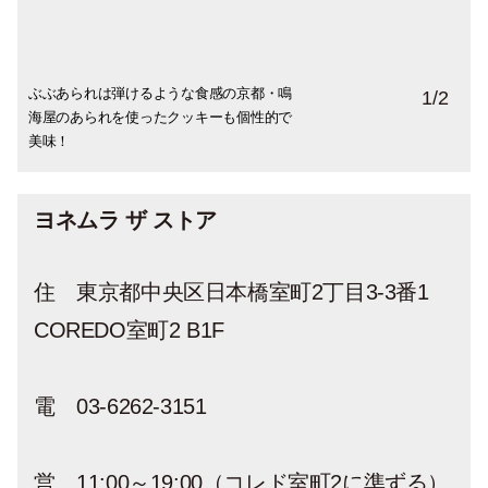
ぶぶあられは弾けるような食感の京都・鳴
「よねむらオリジナルクッキー」￥5,000
1
/
2
海屋のあられを使ったクッキーも個性的で
美味！
ヨネムラ ザ ストア
住 東京都中央区日本橋室町2丁目3-3番1
COREDO室町2 B1F
電 03-6262-3151
営 11:00～19:00（コレド室町2に準ずる）