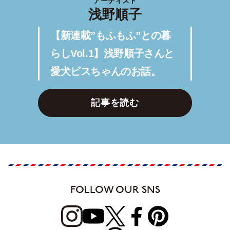
アーティスト
浅野順子
【新連載”もふもふ”との暮
らしVol.1】浅野順子さんと
愛犬ビスちゃんのお話。
記事を読む
FOLLOW OUR SNS