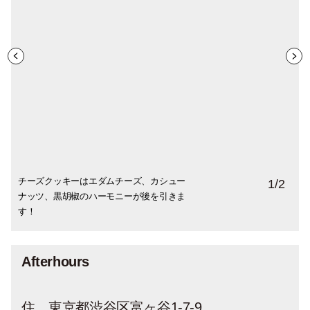
チーズクッキーはエダムチーズ、カシュー
「クッキー缶 グレイ」￥2,480
1
/
2
ナッツ、黒胡椒のハーモニーが後を引きま
す！
Afterhours
住 東京都渋谷区富ヶ谷1-7-9