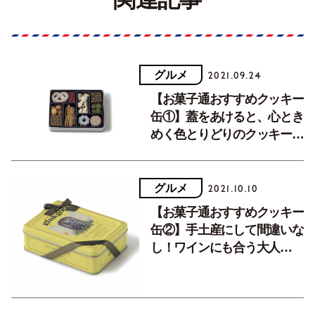
グルメ
2021.09.24
【お菓子通おすすめクッキー
缶①】蓋をあけると、心とき
めく色とりどりのクッキーが
目に映る。あなたはどれがお
好きですか？
グルメ
2021.10.10
【お菓子通おすすめクッキー
缶②】手土産にして間違いな
し！ワインにも合う大人
の”塩系”クッキー