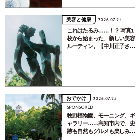
美容と健康
2026.07.24
これはたるみ……！？ 写真1
枚から始まった、新しい美容
ルーティン。【中川正子さん
フォトエッセイVol.2】
おでかけ
2026.07.25
SPONSORED
牧野植物園、モーニング、ギ
ャラリー……高知市内で、史
跡も自然もグルメも楽しみ尽
くす！【地元の本屋さんとつ