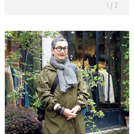
1
/
2