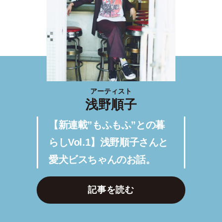
アーティスト
浅野順子
【新連載”もふもふ”との暮
らしVol.1】浅野順子さんと
愛犬ビスちゃんのお話。
記事を読む