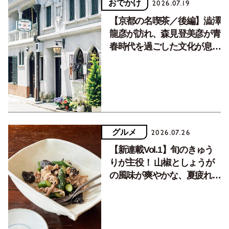
おでかけ
2026.07.19
【京都の名喫茶／後編】澁澤
龍彦が訪れ、森見登美彦が青
春時代を過ごした文化が息づ
く居場所。
グルメ
2026.07.26
【新連載Vol.1】旬のきゅう
りが主役！ 山椒としょうが
の風味が爽やかな、夏疲れを
癒す10分おかず