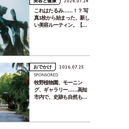
美容と健康
2026.07.24
これはたるみ……！？ 写
真1枚から始まった、新し
い美容ルーティン。【中
川正子さんフォトエッセ
イVol.2】
おでかけ
2026.07.25
SPONSORED
牧野植物園、モーニン
グ、ギャラリー……高知
市内で、史跡も自然もグ
ルメも楽しみ尽くす！
【地元の本屋さんとつく
った町歩きガイド／高知
編Part1】