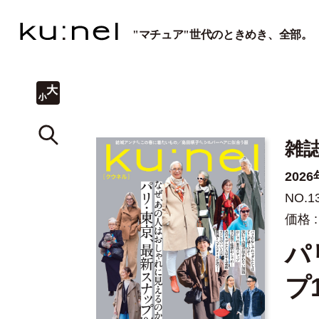
"マチュア"世代のときめき、全部。
雑誌
202
NO.1
価格 :
パ
プ1