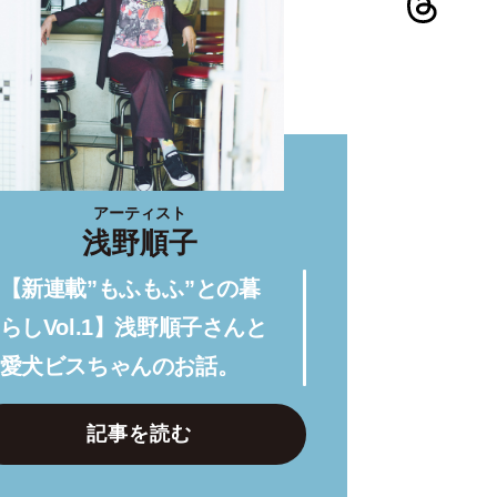
アーティスト
浅野順子
【新連載”もふもふ”との暮
らしVol.1】浅野順子さんと
愛犬ビスちゃんのお話。
記事を読む