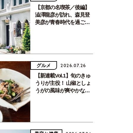
【京都の名喫茶／後編】
澁澤龍彦が訪れ、森見登
美彦が青春時代を過ごし
た文化が息づく居場所。
グルメ
2026.07.26
【新連載Vol.1】旬のきゅ
うりが主役！ 山椒としょ
うがの風味が爽やかな、
夏疲れを癒す10分おかず