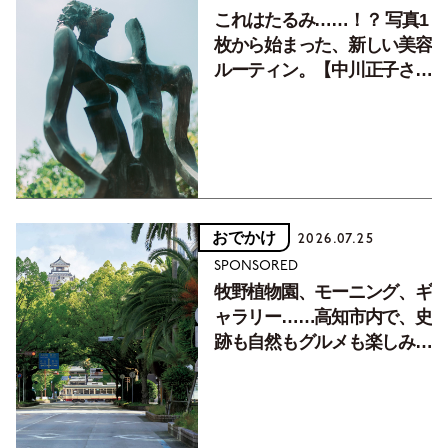
これはたるみ……！？ 写真1
枚から始まった、新しい美容
ルーティン。【中川正子さん
フォトエッセイVol.2】
おでかけ
2026.07.25
SPONSORED
牧野植物園、モーニング、ギ
ャラリー……高知市内で、史
跡も自然もグルメも楽しみ尽
くす！【地元の本屋さんとつ
くった町歩きガイド／高知編
Part1】