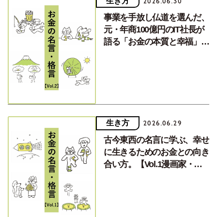
生き方
2026.06.30
事業を手放し仏道を選んだ、
元・年商100億円のIT社長が
語る「お金の本質と幸福」の
深い言葉。【Vol.2小野龍光
さん】
生き方
2026.06.29
古今東西の名言に学ぶ、幸せ
に生きるためのお金との向き
合い方。【Vol.1漫画家・ひ
うらさとるさん】