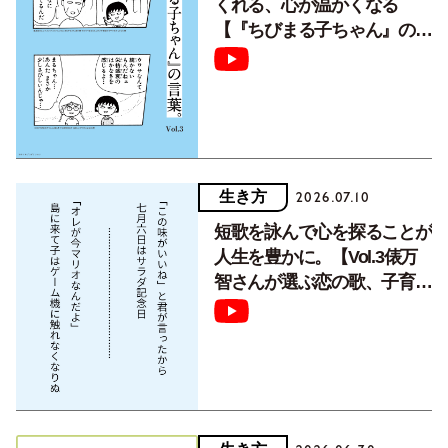
くれる、心が温かくなる
【『ちびまる子ちゃん』の言
葉。Vol.3】
生き方
2026.07.10
短歌を詠んで心を探ることが
人生を豊かに。【Vol.3俵万
智さんが選ぶ恋の歌、子育て
の歌】