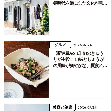
春時代を過ごした文化が息づ
く居場所。
グルメ
2026.07.26
【新連載Vol.1】旬のきゅう
りが主役！ 山椒としょうが
の風味が爽やかな、夏疲れを
癒す10分おかず
美容と健康
2026.07.24