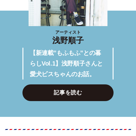
アーティスト
浅野順子
【新連載”もふもふ”との暮
らしVol.1】浅野順子さんと
愛犬ビスちゃんのお話。
記事を読む