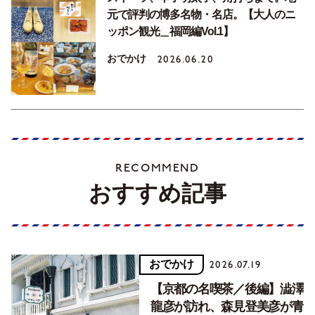
元で評判の博多名物・名店。【大人のニ
ッポン観光＿福岡編Vol.1】
おでかけ
2026.06.20
RECOMMEND
おすすめ記事
おでかけ
2026.07.19
【京都の名喫茶／後編】澁澤
龍彦が訪れ、森見登美彦が青