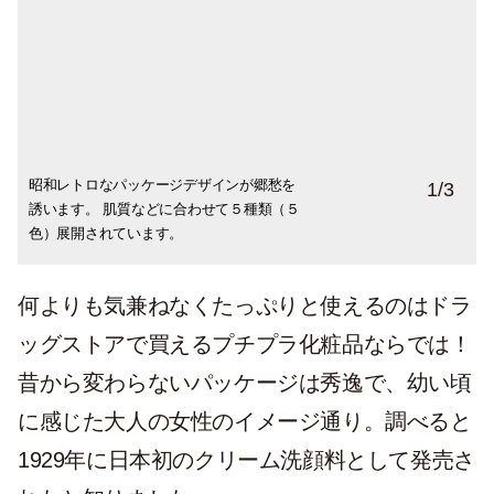
昭和レトロなパッケージデザインが郷愁を
チューブタイプは出しすぎてしまうことが
私のお気に入りは毛穴を目立たせないよう
1
/
3
誘います。 肌質などに合わせて５種類（５
ありますが、中蓋を押して出すタイプなの
にするブラックパール。 娘はチューブタイ
色）展開されています。
で取る時に調整できます。
プの海泥スムースを愛用しています。
何よりも気兼ねなくたっぷりと使えるのはドラ
ッグストアで買えるプチプラ化粧品ならでは！
昔から変わらないパッケージは秀逸で、幼い頃
に感じた大人の女性のイメージ通り。調べると
1929年に日本初のクリーム洗顔料として発売さ