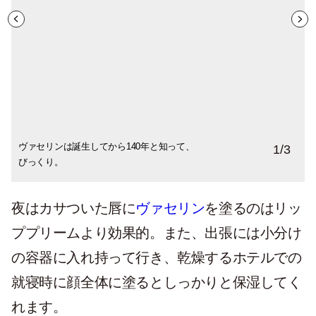
ヴァセリンは誕生してから140年と知って、
先日、ドラッグストアで見つけたアトリッ
昔から変わらないグリーンと白のパッケー
1
/
3
びっくり。
クス50周年記念パッケージも思わず購入。
ジが郷愁を誘います。
夜はカサついた唇に
ヴァセリン
を塗るのはリッ
ププリームより効果的。また、出張には小分け
の容器に入れ持って行き、乾燥するホテルでの
就寝時に顔全体に塗るとしっかりと保湿してく
れます。