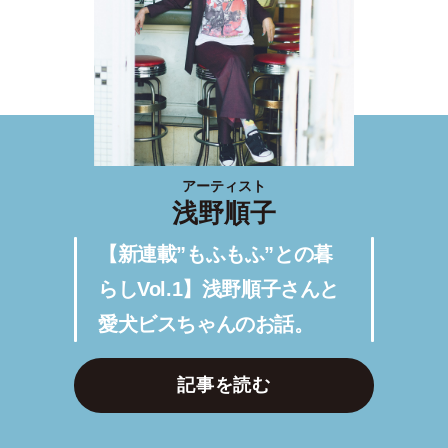
アーティスト
浅野順子
【新連載”もふもふ”との暮
らしVol.1】浅野順子さんと
愛犬ビスちゃんのお話。
記事を読む