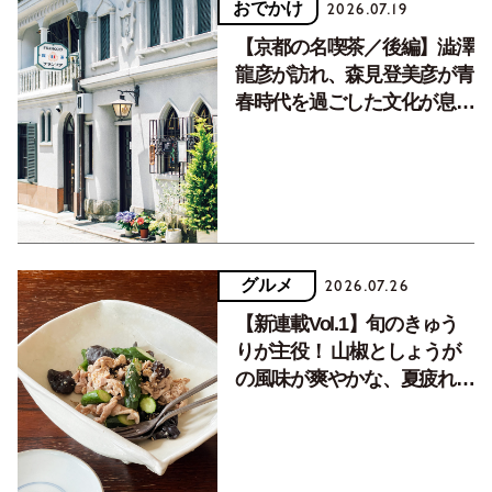
おでかけ
2026.07.19
【京都の名喫茶／後編】澁澤
龍彦が訪れ、森見登美彦が青
春時代を過ごした文化が息づ
く居場所。
グルメ
2026.07.26
【新連載Vol.1】旬のきゅう
りが主役！ 山椒としょうが
の風味が爽やかな、夏疲れを
癒す10分おかず