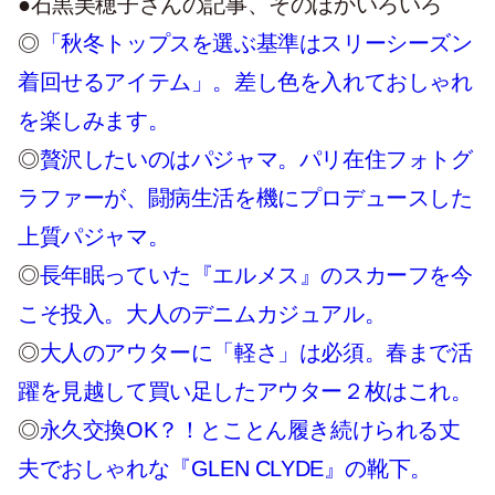
●石黒美穂子さんの記事、そのほかいろいろ
◎
「秋冬トップスを選ぶ基準はスリーシーズン
着回せるアイテム」。差し色を入れておしゃれ
を楽しみます。
◎
贅沢したいのはパジャマ。パリ在住フォトグ
ラファーが、闘病生活を機にプロデュースした
上質パジャマ。
◎
長年眠っていた『エルメス』のスカーフを今
こそ投入。大人のデニムカジュアル。
◎
大人のアウターに「軽さ」は必須。春まで活
躍を見越して買い足したアウター２枚はこれ。
◎
永久交換OK？！とことん履き続けられる丈
夫でおしゃれな『GLEN CLYDE』の靴下。