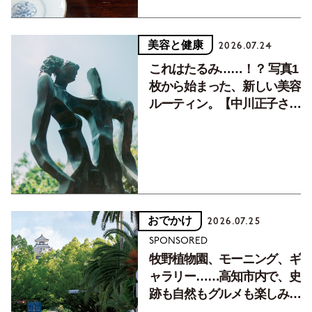
美容と健康
2026.07.24
これはたるみ……！？ 写真1
枚から始まった、新しい美容
ルーティン。【中川正子さん
フォトエッセイVol.2】
おでかけ
2026.07.25
SPONSORED
牧野植物園、モーニング、ギ
ャラリー……高知市内で、史
跡も自然もグルメも楽しみ尽
くす！【地元の本屋さんとつ