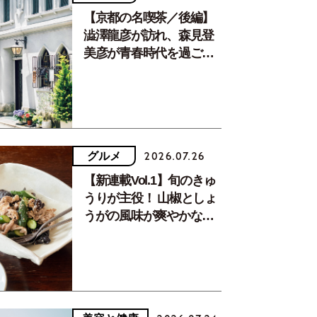
【京都の名喫茶／後編】
澁澤龍彦が訪れ、森見登
美彦が青春時代を過ごし
た文化が息づく居場所。
グルメ
2026.07.26
【新連載Vol.1】旬のきゅ
うりが主役！ 山椒としょ
うがの風味が爽やかな、
夏疲れを癒す10分おかず