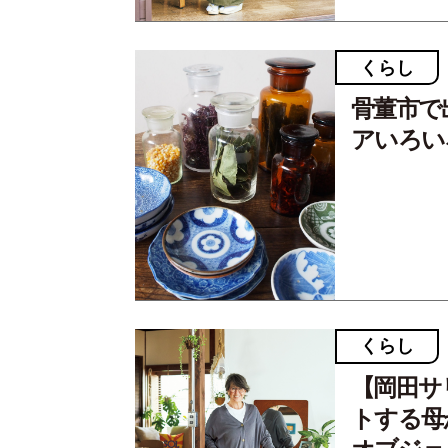
くらし
骨董市で
アいろい
くらし
【岡田サ
トする母