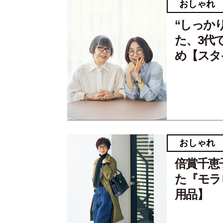
おしゃれ
“しっか
た、3代
め【スタ
おしゃれ
倍賞千恵
た『モラ
用品】