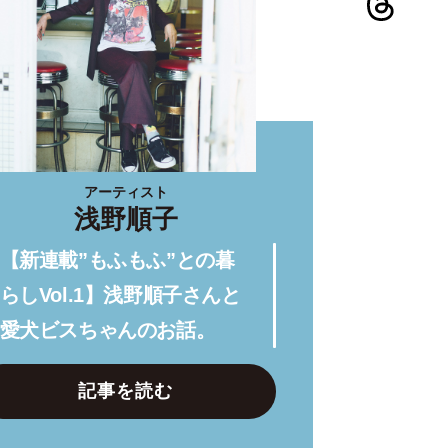
アーティスト
浅野順子
【新連載”もふもふ”との暮
らしVol.1】浅野順子さんと
愛犬ビスちゃんのお話。
記事を読む