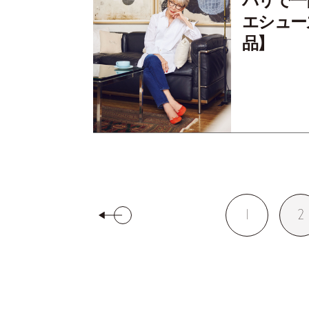
パリで一
エシュー
品】
1
2