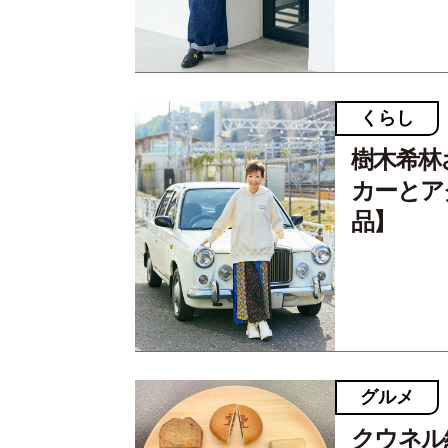
くらし
樹木希林
カーとア
品】
グルメ
クウネル