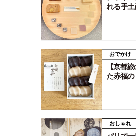
れる手土
おでかけ
【京都旅
た赤福の
おしゃれ