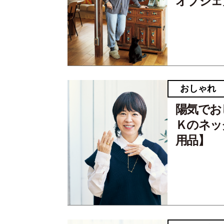
オブジェ
おしゃれ
陽気でお
Ｋのネッ
用品】