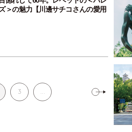
目惚れして60年。レペットの＜バレ
ズ＞の魅力【川邊サチコさんの愛用
3
...