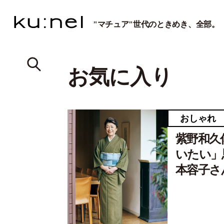
"マチュア"世代のときめき、全部。
お気に入り
おしゃれ
紫野和久
いたい」
本容子さ