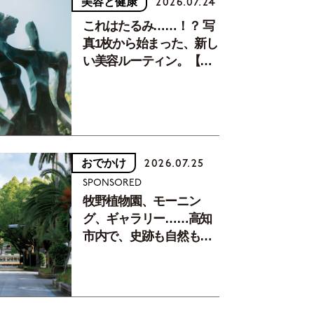
美容と健康
2026.07.24
これはたるみ……！？ 写
真1枚から始まった、新し
い美容ルーティン。【中
川正子さんフォトエッセ
イVol.2】
おでかけ
2026.07.25
SPONSORED
牧野植物園、モーニン
グ、ギャラリー……高知
市内で、史跡も自然もグ
ルメも楽しみ尽くす！
【地元の本屋さんとつく
った町歩きガイド／高知
編Part1】