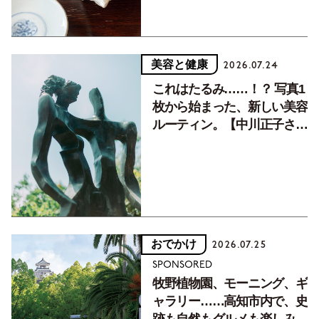
美容と健康
2026.07.24
これはたるみ……！？ 写真1
枚から始まった、新しい美容
ルーティン。【中川正子さん
フォトエッセイVol.2】
おでかけ
2026.07.25
SPONSORED
牧野植物園、モーニング、ギ
ャラリー……高知市内で、史
跡も自然もグルメも楽しみ尽