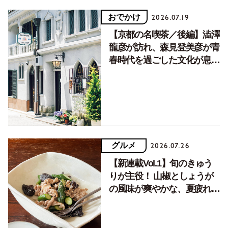
おでかけ
2026.07.19
【京都の名喫茶／後編】澁澤
龍彦が訪れ、森見登美彦が青
春時代を過ごした文化が息づ
く居場所。
グルメ
2026.07.26
【新連載Vol.1】旬のきゅう
りが主役！ 山椒としょうが
の風味が爽やかな、夏疲れを
癒す10分おかず