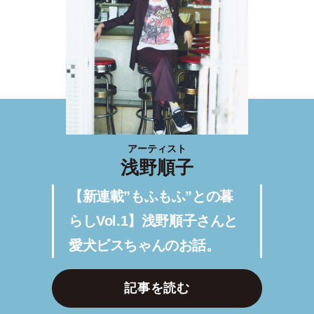
アーティスト
浅野順子
【新連載”もふもふ”との暮
らしVol.1】浅野順子さんと
愛犬ビスちゃんのお話。
記事を読む