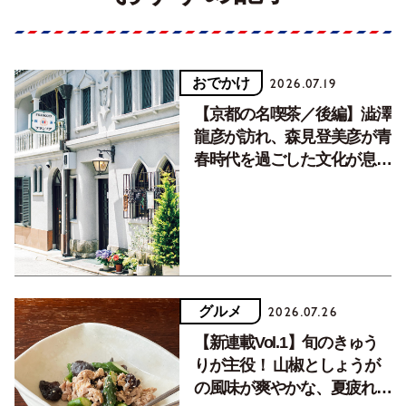
おでかけ
2026.07.19
【京都の名喫茶／後編】澁澤
龍彦が訪れ、森見登美彦が青
春時代を過ごした文化が息づ
く居場所。
グルメ
2026.07.26
【新連載Vol.1】旬のきゅう
りが主役！ 山椒としょうが
の風味が爽やかな、夏疲れを