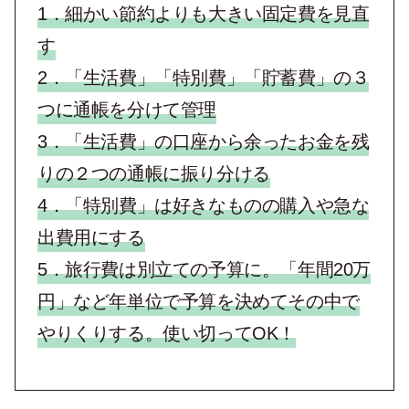
1．細かい節約よりも大きい固定費を見直
す
2．「生活費」「特別費」「貯蓄費」の３
つに通帳を分けて管理
3．「生活費」の口座から余ったお金を残
りの２つの通帳に振り分ける
4．「特別費」は好きなものの購入や急な
出費用にする
5．旅行費は別立ての予算に。「年間20万
円」など年単位で予算を決めてその中で
やりくりする。使い切ってOK！