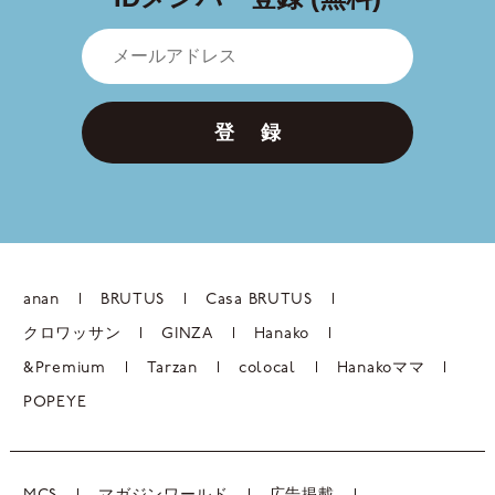
登 録
anan
BRUTUS
Casa BRUTUS
クロワッサン
GINZA
Hanako
&Premium
Tarzan
colocal
Hanakoママ
POPEYE