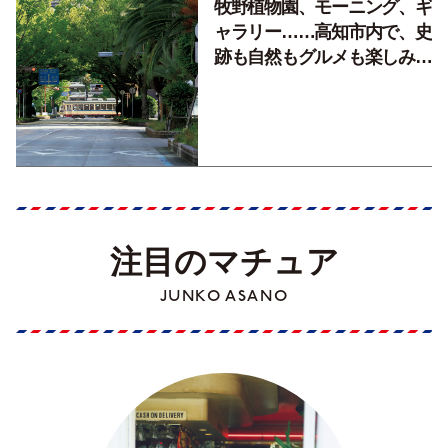
牧野植物園、モーニング、ギ
ャラリー……高知市内で、史
跡も自然もグルメも楽しみ尽
くす！【地元の本屋さんとつ
くった町歩きガイド／高知編
Part1】
注目のマチュア
JUNKO ASANO