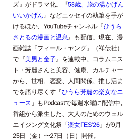
ズ』がドラマ化。『
58歳、旅の湯かげん
いいかげん
』などエッセイの執筆を手が
けるほか、YouTubeチャンネル『
ひうら
さとるの漫画と温泉
』も配信。現在、漫
画雑誌『フィール・ヤング』（祥伝社）
で『
美男と金子
』を連載中。コラムニス
ト・芳麗さんと美容、健康、カルチャー
から、世相、恋愛、人間関係、推し活ま
でを語り尽くす『
ひうら芳麗の楽女なニ
ュース
』もPodcastで毎週水曜に配信中。
番組から派生した、大人のためのウェル
エイジング文化祭「
楽女FES’26
」が9月
25日（金）〜27日（日）開催。