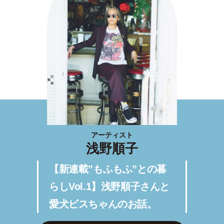
アーティスト
浅野順子
【新連載”もふもふ”との暮
らしVol.1】浅野順子さんと
愛犬ビスちゃんのお話。