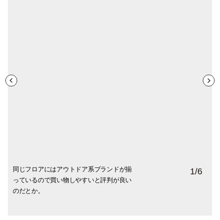
同じフロアにはアウトドア系ブランドが揃
店内には中央に大きなソファーがあり、試
大きめのエコバッグやポーチ、オリジナル
土踏まずのアーチの高さ違いのフットベッ
今シーズン注目のコラボレーション。手前
leur logetteコラボにはキッズサイズもあ
1
/
6
っているので買い物しやすいと評判が良い
着しやすいレイアウト。
の和紙素材のソックスなども揃っていま
ドは３種類〜足に悩みを抱えてる人の相談
のフラワープリントは「leur logette」、奥
り、親子でお揃いも買うお客様も多いそう
のだとか。
す。
も多いんだとか。
は「emmi」とのコラボレーション。どちら
です。
もファッション性の高いアイテム。