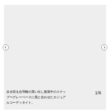
歩き回る合羽橋の買い出し散策中のスナッ
イッセイプリーツのパンツをカジュアルダ
完全防水の上にクッション性も高くて歩き
ショップでは実際の山道を想定した傾斜の
和紙 ソックス クォーターは底面の滑り止め
梅雨時から夏までヘビロテになりそうな２
1
/
6
プ〜グレーベースに黒と合わせたカジュア
ウンするのにピッタリなカラーリング。
やすいので雨の日もお出掛けも楽しみに。
ついたボードで履き心地を確認済み。
がしっかり機能していて安定感抜群。
足。
ルコーディネイト。