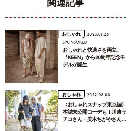
関連記事
おしゃれ
2023.01.25
SPONSORED
おしゃれと快適さを両立。
『KEEN』から20周年記念モ
デルが誕生
おしゃれ
2022.08.08
〈おしゃれスナップ東京編〉
本誌未公開コーデも！川邉サ
チコさん・美木ちがやさんの
ファッションチェック【クウ