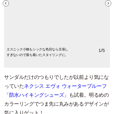
エスニック小物もシックな色目なら主張し
chichineoのメキシコ製ハンモックバッグと
デニムとの相性はバッチリ〜お気に入りに
素足だけでなく、ソックス着用も試着して
スタッフがサンダルのソール部分の柔らか
1
/
5
すぎないので落ち着いたスタイリングに。
カラーコーディネイトも◎
い草で編んだMIGO LABOのかごと合わせ
おけば安心です。
さを教えてくれました。
て。
サンダルだけのつもりでしたが以前より気にな
っていた
ネクシス エヴォ ウォータープルーフ
「防水ハイキングシューズ」
も試着。明るめの
カラーリングでつま先に丸みがあるデザインが
気に入りゲット！