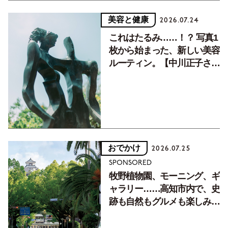
美容と健康
2026.07.24
これはたるみ……！？ 写真1
枚から始まった、新しい美容
ルーティン。【中川正子さん
フォトエッセイVol.2】
おでかけ
2026.07.25
SPONSORED
牧野植物園、モーニング、ギ
ャラリー……高知市内で、史
跡も自然もグルメも楽しみ尽
くす！【地元の本屋さんとつ
くった町歩きガイド／高知編