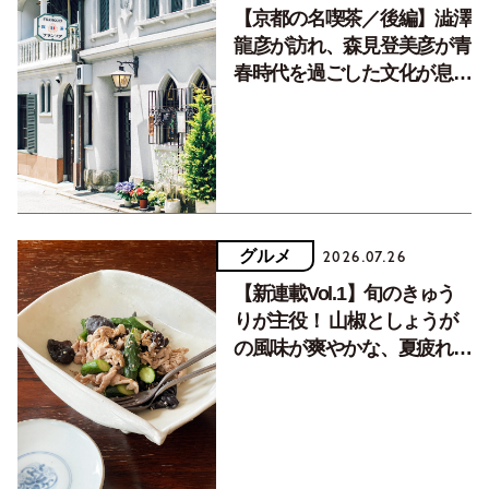
【京都の名喫茶／後編】澁澤
龍彦が訪れ、森見登美彦が青
春時代を過ごした文化が息づ
く居場所。
グルメ
2026.07.26
【新連載Vol.1】旬のきゅう
りが主役！ 山椒としょうが
の風味が爽やかな、夏疲れを
癒す10分おかず