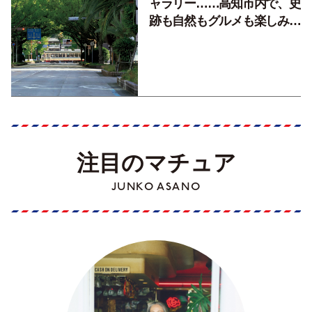
ャラリー……高知市内で、史
跡も自然もグルメも楽しみ尽
くす！【地元の本屋さんとつ
くった町歩きガイド／高知編
Part1】
注目のマチュア
JUNKO ASANO