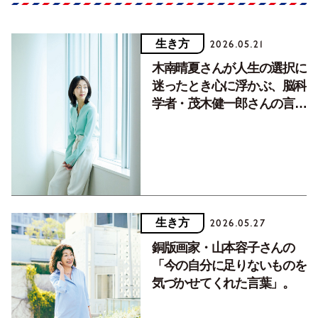
生き方
2026.05.21
木南晴夏さんが人生の選択に
迷ったとき心に浮かぶ、脳科
学者・茂木健一郎さんの言
葉。
生き方
2026.05.27
銅版画家・山本容子さんの
「今の自分に足りないものを
気づかせてくれた言葉」。