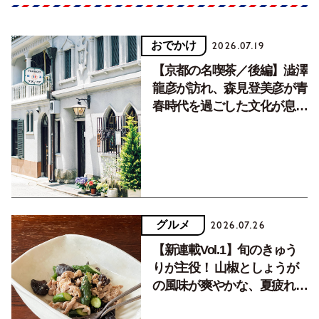
おでかけ
2026.07.19
【京都の名喫茶／後編】澁澤
龍彦が訪れ、森見登美彦が青
春時代を過ごした文化が息づ
く居場所。
グルメ
2026.07.26
【新連載Vol.1】旬のきゅう
りが主役！ 山椒としょうが
の風味が爽やかな、夏疲れを
癒す10分おかず