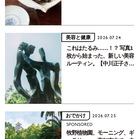
美容と健康
2026.07.24
これはたるみ……！？ 写真1
枚から始まった、新しい美容
ルーティン。【中川正子さん
フォトエッセイVol.2】
おでかけ
2026.07.25
SPONSORED
牧野植物園、モーニング、ギ