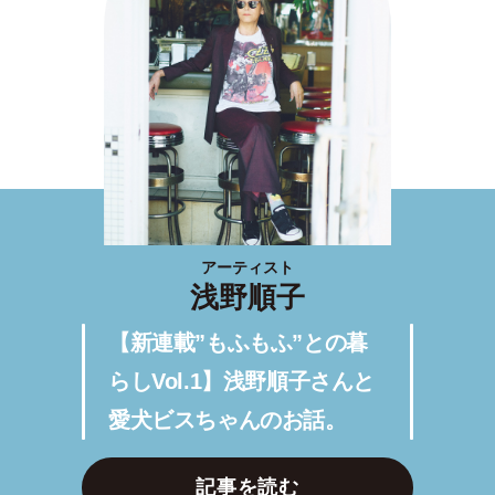
アーティスト
浅野順子
【新連載”もふもふ”との暮
らしVol.1】浅野順子さんと
愛犬ビスちゃんのお話。
記事を読む