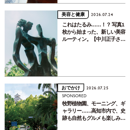
美容と健康
2026.07.24
これはたるみ……！？ 写真1
枚から始まった、新しい美容
ルーティン。【中川正子さん
フォトエッセイVol.2】
おでかけ
2026.07.25
SPONSORED
牧野植物園、モーニング、ギ
ャラリー……高知市内で、史
跡も自然もグルメも楽しみ尽
くす！【地元の本屋さんとつ