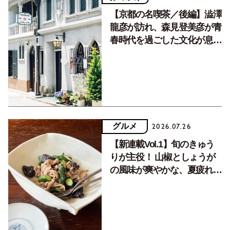
【京都の名喫茶／後編】澁澤
龍彦が訪れ、森見登美彦が青
春時代を過ごした文化が息づ
く居場所。
グルメ
2026.07.26
【新連載Vol.1】旬のきゅう
りが主役！ 山椒としょうが
の風味が爽やかな、夏疲れを
癒す10分おかず