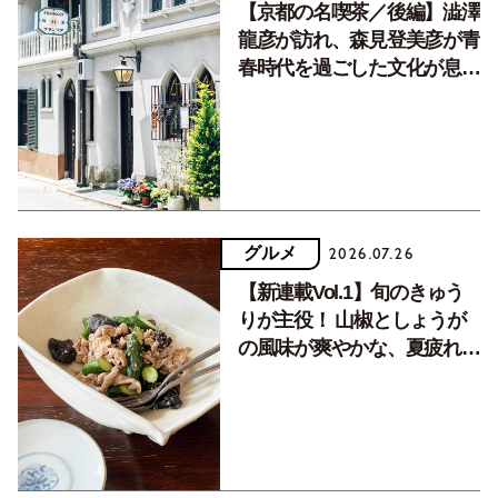
【京都の名喫茶／後編】澁澤
龍彦が訪れ、森見登美彦が青
春時代を過ごした文化が息づ
く居場所。
グルメ
2026.07.26
【新連載Vol.1】旬のきゅう
りが主役！ 山椒としょうが
の風味が爽やかな、夏疲れを
癒す10分おかず