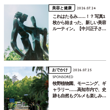
美容と健康
2026.07.24
これはたるみ……！？ 写真1
枚から始まった、新しい美容
ルーティン。【中川正子さん
フォトエッセイVol.2】
おでかけ
2026.07.25
SPONSORED
牧野植物園、モーニング、ギ
ャラリー……高知市内で、史
跡も自然もグルメも楽しみ尽
くす！【地元の本屋さんとつ
くった町歩きガイド／高知編