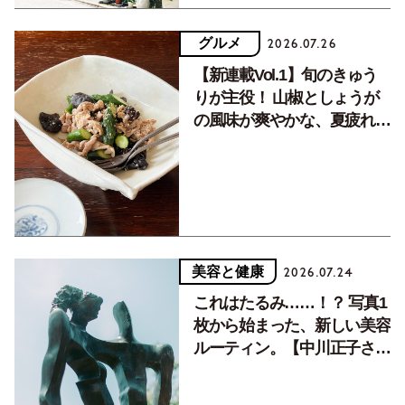
グルメ
2026.07.26
【新連載Vol.1】旬のきゅう
りが主役！ 山椒としょうが
の風味が爽やかな、夏疲れを
癒す10分おかず
美容と健康
2026.07.24
これはたるみ……！？ 写真1
枚から始まった、新しい美容
ルーティン。【中川正子さん
フォトエッセイVol.2】