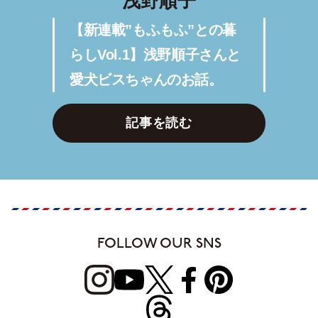
浅野順子
【新連載”もふもふ”との暮
らしVol.1】浅野順子さんと
愛犬ビスちゃんのお話。
記事を読む
FOLLOW OUR SNS