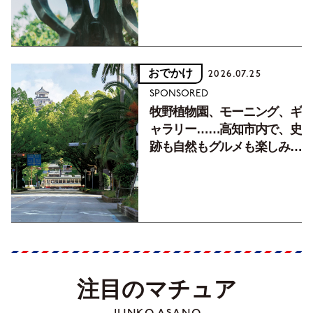
おでかけ
2026.07.25
SPONSORED
牧野植物園、モーニング、ギ
ャラリー……高知市内で、史
跡も自然もグルメも楽しみ尽
くす！【地元の本屋さんとつ
くった町歩きガイド／高知編
Part1】
注目のマチュア