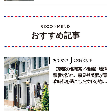
RECOMMEND
おすすめ記事
おでかけ
2026.07.19
【京都の名喫茶／後編】澁澤
龍彦が訪れ、森見登美彦が青
春時代を過ごした文化が息づ
く居場所。