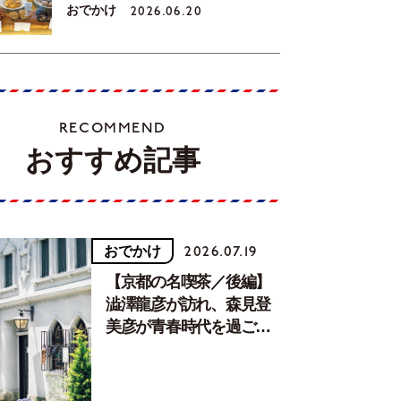
おでかけ
2026.06.20
RECOMMEND
おすすめ記事
おでかけ
2026.07.19
【京都の名喫茶／後編】
澁澤龍彦が訪れ、森見登
美彦が青春時代を過ごし
た文化が息づく居場所。