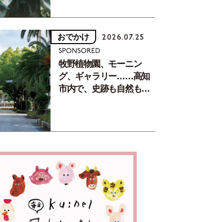
おでかけ
2026.07.25
SPONSORED
牧野植物園、モーニン
グ、ギャラリー……高知
市内で、史跡も自然もグ
ルメも楽しみ尽くす！
【地元の本屋さんとつく
った町歩きガイド／高知
編Part1】