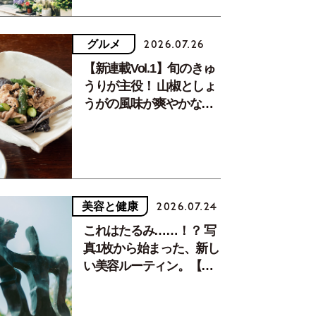
グルメ
2026.07.26
【新連載Vol.1】旬のきゅ
うりが主役！ 山椒としょ
うがの風味が爽やかな、
夏疲れを癒す10分おかず
美容と健康
2026.07.24
これはたるみ……！？ 写
真1枚から始まった、新し
い美容ルーティン。【中
川正子さんフォトエッセ
イVol.2】