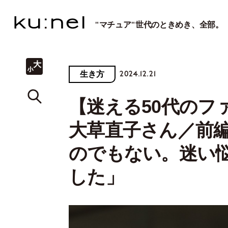
"マチュア"世代のときめき、全部。
2024.12.21
生き方
【迷える50代のフ
大草直子さん／前
のでもない。迷い
した」