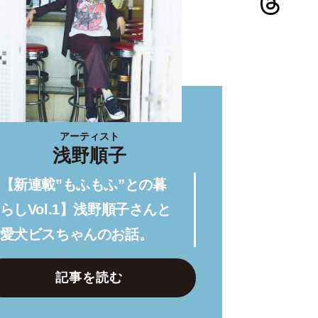
アーティスト
浅野順子
【新連載”もふもふ”との暮
らしVol.1】浅野順子さんと
愛犬ビスちゃんのお話。
記事を読む