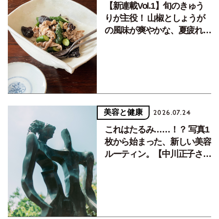
【新連載Vol.1】旬のきゅう
りが主役！ 山椒としょうが
の風味が爽やかな、夏疲れを
癒す10分おかず
美容と健康
2026.07.24
これはたるみ……！？ 写真1
枚から始まった、新しい美容
ルーティン。【中川正子さん
フォトエッセイVol.2】