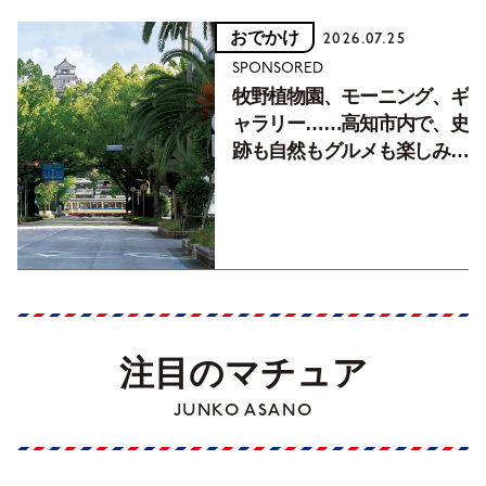
おでかけ
2026.07.25
SPONSORED
牧野植物園、モーニング、ギ
ャラリー……高知市内で、史
跡も自然もグルメも楽しみ尽
くす！【地元の本屋さんとつ
くった町歩きガイド／高知編
Part1】
注目のマチュア
JUNKO ASANO