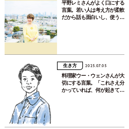
平野レミさんがよく口にする
言葉。若い人は考え方が柔軟
だから話も面白いし、使う言
葉も興味津々
生き方
2025.07.05
料理家ウー・ウェンさんが大
切にする言葉。「これさえ分
かっていれば、何が起きても
気持ちがぶれずにいられる」