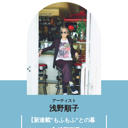
アーティスト
浅野順子
【新連載”もふもふ”との暮