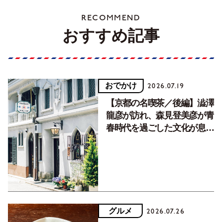
RECOMMEND
おすすめ記事
おでかけ
2026.07.19
【京都の名喫茶／後編】澁澤
龍彦が訪れ、森見登美彦が青
春時代を過ごした文化が息づ
く居場所。
グルメ
2026.07.26