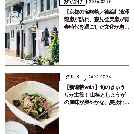
おでかけ
2026.07.19
【京都の名喫茶／後編】澁澤
龍彦が訪れ、森見登美彦が青
春時代を過ごした文化が息づ
く居場所。
グルメ
2026.07.26
【新連載Vol.1】旬のきゅう
りが主役！ 山椒としょうが
の風味が爽やかな、夏疲れを
癒す10分おかず