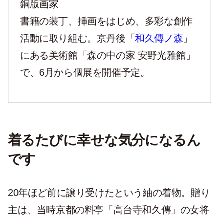
銅版画家
書籍の装丁、挿画をはじめ、多彩な創作
活動に取り組む。京丹後「
和久傳ノ森
」
にある美術館「森の中の家 安野光雅館」
で、
6
月から個展を開催予定。
着るたびに幸せな気分になるん
です
20
年ほど前に譲り受けたという紬の着物。贈り
主は、当時京都の料亭「高台寺和久傳」の女将