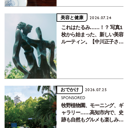
美容と健康
2026.07.24
これはたるみ……！？ 写真1
枚から始まった、新しい美容
ルーティン。【中川正子さん
フォトエッセイVol.2】
おでかけ
2026.07.25
SPONSORED
牧野植物園、モーニング、ギ
ャラリー……高知市内で、史
跡も自然もグルメも楽しみ尽
くす！【地元の本屋さんとつ