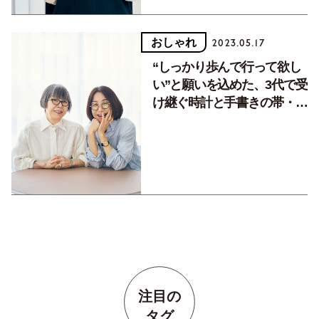
おしゃれ
2023.05.17
“しっかり歩んで行って欲し
い”と願いを込めた、3代で受
け継ぐ時計と手書きの帯・帯
留め【スタイリスト母娘の愛
用品】
注目の
タグ