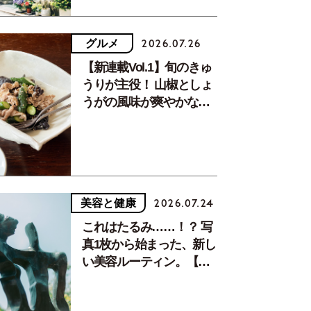
グルメ
2026.07.26
【新連載Vol.1】旬のきゅ
うりが主役！ 山椒としょ
うがの風味が爽やかな、
夏疲れを癒す10分おかず
美容と健康
2026.07.24
これはたるみ……！？ 写
真1枚から始まった、新し
い美容ルーティン。【中
川正子さんフォトエッセ
イVol.2】