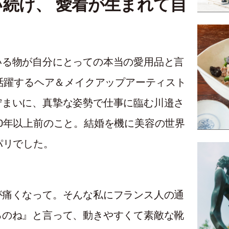
続け、 愛着が生まれて自
いる物が自分にとっての本当の愛用品と言
ら活躍するヘア＆メイクアップアーティスト
佇まいに、真摯な姿勢で仕事に臨む川邉さ
0年以上前のこと。結婚を機に美容の世界
パリでした。
が痛くなって。そんな私にフランス人の通
るのね』と言って、動きやすくて素敵な靴