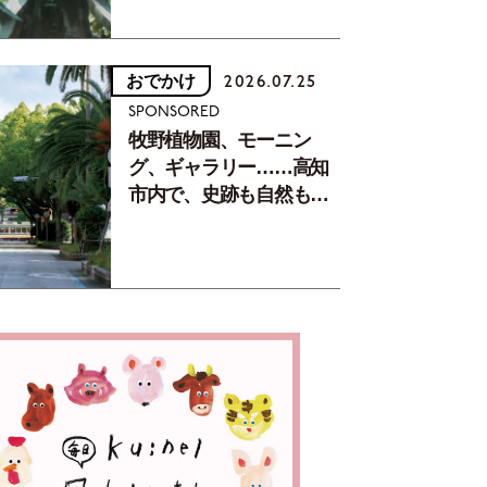
おでかけ
2026.07.25
SPONSORED
牧野植物園、モーニン
グ、ギャラリー……高知
市内で、史跡も自然もグ
ルメも楽しみ尽くす！
【地元の本屋さんとつく
った町歩きガイド／高知
編Part1】