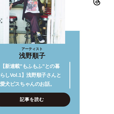
アーティスト
浅野順子
【新連載”もふもふ”との暮
らしVol.1】浅野順子さんと
愛犬ビスちゃんのお話。
記事を読む