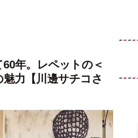
60年。レペットの＜
の魅力【川邊サチコさ