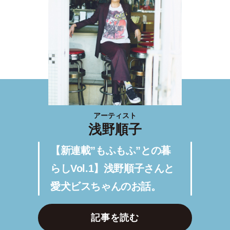
アーティスト
浅野順子
【新連載”もふもふ”との暮
らしVol.1】浅野順子さんと
愛犬ビスちゃんのお話。
記事を読む