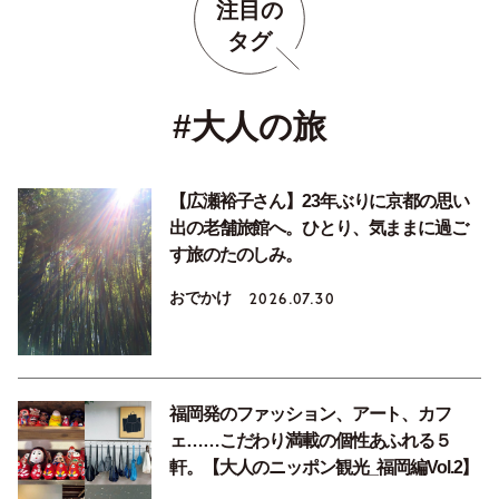
注目の
タグ
#大人の旅
【広瀬裕子さん】23年ぶりに京都の思い
出の老舗旅館へ。ひとり、気ままに過ご
す旅のたのしみ。
おでかけ
2026.07.30
福岡発のファッション、アート、カフ
ェ……こだわり満載の個性あふれる５
軒。【大人のニッポン観光_福岡編Vol.2】