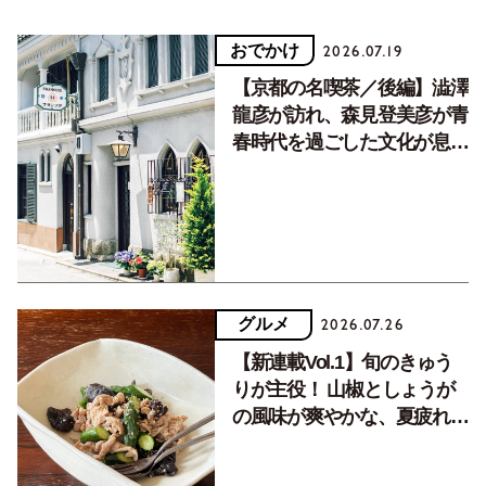
おでかけ
2026.07.19
【京都の名喫茶／後編】澁澤
龍彦が訪れ、森見登美彦が青
春時代を過ごした文化が息づ
く居場所。
グルメ
2026.07.26
【新連載Vol.1】旬のきゅう
りが主役！ 山椒としょうが
の風味が爽やかな、夏疲れを
癒す10分おかず