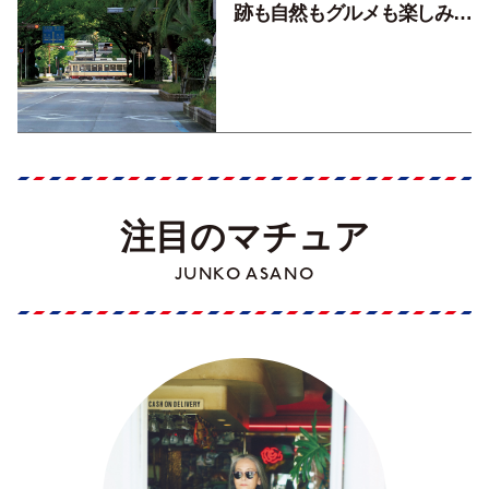
跡も自然もグルメも楽しみ尽
くす！【地元の本屋さんとつ
くった町歩きガイド／高知編
Part1】
注目のマチュア
JUNKO ASANO