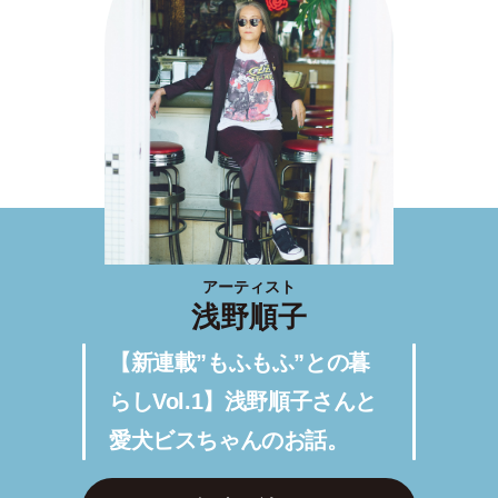
アーティスト
浅野順子
【新連載”もふもふ”との暮
らしVol.1】浅野順子さんと
愛犬ビスちゃんのお話。