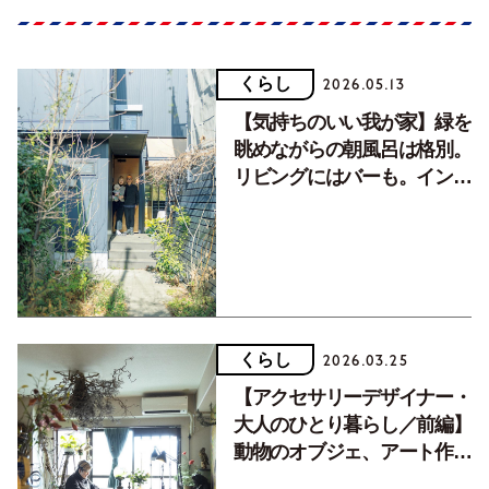
くらし
2026.05.13
【気持ちのいい我が家】緑を
眺めながらの朝風呂は格別。
リビングにはバーも。インテ
リアデザイナー小林恭さん、
マナさん／後編
くらし
2026.03.25
【アクセサリーデザイナー・
大人のひとり暮らし／前編】
動物のオブジェ、アート作品
などで満ちた部屋は「森」の