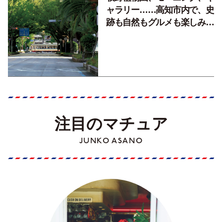
ャラリー……高知市内で、史
跡も自然もグルメも楽しみ尽
くす！【地元の本屋さんとつ
くった町歩きガイド／高知編
Part1】
注目のマチュア
JUNKO ASANO