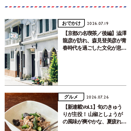
おでかけ
2026.07.19
【京都の名喫茶／後編】澁澤
龍彦が訪れ、森見登美彦が青
春時代を過ごした文化が息づ
く居場所。
グルメ
2026.07.26
【新連載Vol.1】旬のきゅう
りが主役！ 山椒としょうが
の風味が爽やかな、夏疲れを
癒す10分おかず