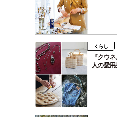
くらし
『クウネ
人の愛用