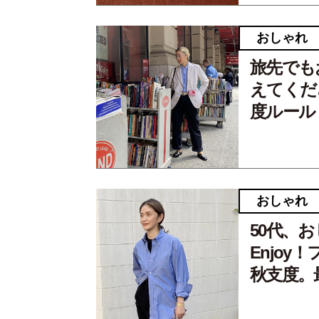
おしゃれ
旅先でも
えてくだ
度ルール
おしゃれ
50代、
Enjoy
秋支度。