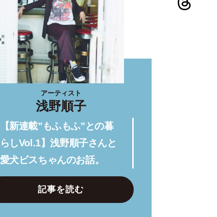
アーティスト
浅野順子
【新連載”もふもふ”との暮
らしVol.1】浅野順子さんと
愛犬ビスちゃんのお話。
記事を読む