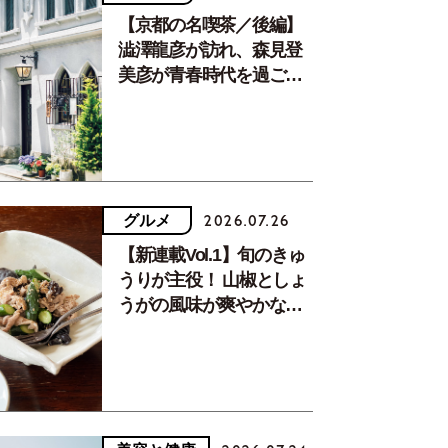
【京都の名喫茶／後編】
澁澤龍彦が訪れ、森見登
美彦が青春時代を過ごし
た文化が息づく居場所。
グルメ
2026.07.26
【新連載Vol.1】旬のきゅ
うりが主役！ 山椒としょ
うがの風味が爽やかな、
夏疲れを癒す10分おかず