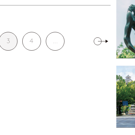
3
4
...