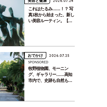
美容と健康
2026.07.24
これはたるみ……！？ 写
真1枚から始まった、新し
い美容ルーティン。【中
川正子さんフォトエッセ
イVol.2】
おでかけ
2026.07.25
SPONSORED
牧野植物園、モーニン
グ、ギャラリー……高知
市内で、史跡も自然もグ
ルメも楽しみ尽くす！
【地元の本屋さんとつく
った町歩きガイド／高知
編Part1】