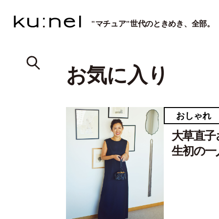
"マチュア"世代のときめき、全部。
お気に入り
おしゃれ
大草直子
生初の一