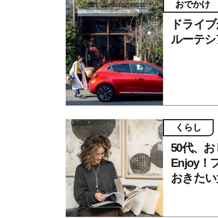
おでかけ
ドライブ
ルーテシ
くらし
50代、
Enjoy
おきたい