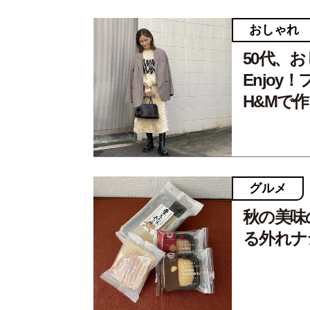
おしゃれ
50代、
Enjoy
H&Mで
グルメ
秋の美味
る外れナ