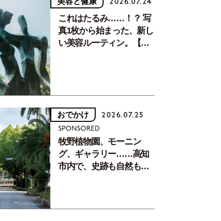
美容と健康
2026.07.24
これはたるみ……！？ 写
真1枚から始まった、新し
い美容ルーティン。【中
川正子さんフォトエッセ
イVol.2】
おでかけ
2026.07.25
SPONSORED
牧野植物園、モーニン
グ、ギャラリー……高知
市内で、史跡も自然もグ
ルメも楽しみ尽くす！
【地元の本屋さんとつく
った町歩きガイド／高知
編Part1】