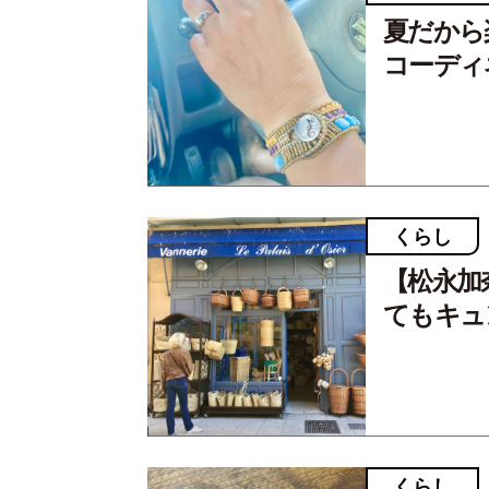
夏だから
コーディ
くらし
【松永加
てもキュン
くらし