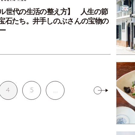
ル世代の生活の整え方】 人生の節
宝石たち。井手しのぶさんの宝物の
ー
4
5
...