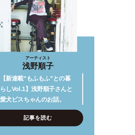
アーティスト
浅野順子
【新連載”もふもふ”との暮
らしVol.1】浅野順子さんと
愛犬ビスちゃんのお話。
記事を読む