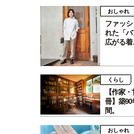
おしゃれ
ファッシ
れた「バ
広がる着
くらし
【作家・
冊】築9
間。
おしゃれ