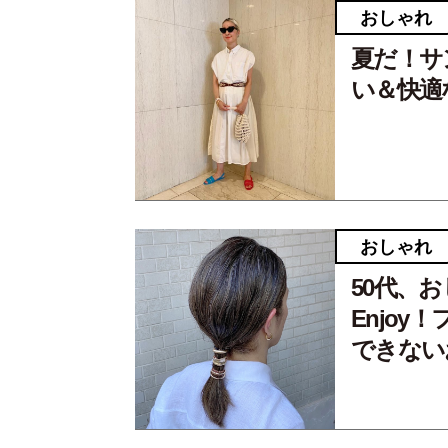
おしゃれ
夏だ！サ
い＆快適
おしゃれ
50代、
Enjoy
できない