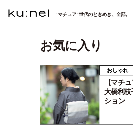
"マチュア"世代のときめき、全部。
お気に入り
おしゃれ
【マチュ
大橋利枝
ション