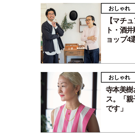
おしゃれ
【マチュ
ト・酒井
ョップ4
おしゃれ
寺本美樹
ス。「親
です」