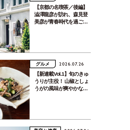
【京都の名喫茶／後編】
澁澤龍彦が訪れ、森見登
美彦が青春時代を過ごし
た文化が息づく居場所。
グルメ
2026.07.26
【新連載Vol.1】旬のきゅ
うりが主役！ 山椒としょ
うがの風味が爽やかな、
夏疲れを癒す10分おかず