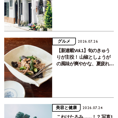
く居場所。
グルメ
2026.07.26
【新連載Vol.1】旬のきゅう
りが主役！ 山椒としょうが
の風味が爽やかな、夏疲れを
癒す10分おかず
美容と健康
2026.07.24
これはたるみ……！？ 写真1