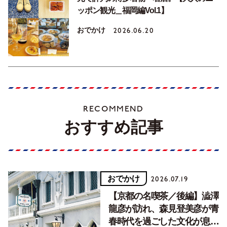
ッポン観光＿福岡編Vol.1】
おでかけ
2026.06.20
RECOMMEND
おすすめ記事
おでかけ
2026.07.19
【京都の名喫茶／後編】澁澤
龍彦が訪れ、森見登美彦が青
春時代を過ごした文化が息づ