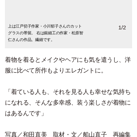
上は江戸切子作家・小川郁子さんのカット
草履は京都の「一脇」のものに決め、自分
1
/
2
グラスの帯留。 右は銀細工の作家・松原智
の足に合わせて誂える。一日歩いても全く
仁さんの作品。繊細です。
痛くならない。
着物を着るとメイクやヘアにも気を遣うし、洋
服に比べて所作もよりエレガントに。
「着ている人も、それを見る人も幸せな気持ち
になれる、そんな多幸感、装う楽しさが着物に
はあるんです」
写真／和田直美 取材・文／船山直子 再編集