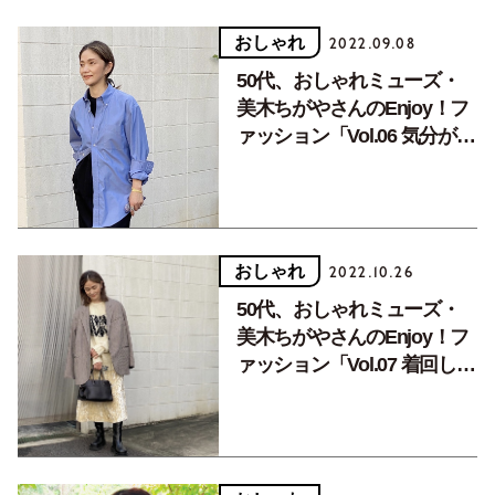
おしゃれ
2022.09.08
50代、おしゃれミューズ・
美木ちがやさんのEnjoy！フ
ァッション「Vol.06 気分が上
がる秋支度。最近買ったお気
に入りアイテム」
おしゃれ
2022.10.26
50代、おしゃれミューズ・
美木ちがやさんのEnjoy！フ
ァッション「Vol.07 着回し力
抜群、H&Mで作る秋冬スタ
イル」