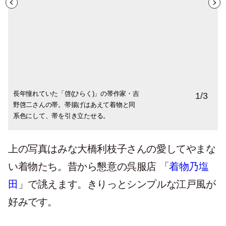
長年憧れていた「啓(ひらく)」の帯作家・吉
「服部綴工房」の服部秀司さんによる、
こんな洒落た京友禅はなかなかない、と一
1
/
3
野啓二さんの帯。帯揚げはあえて着物と同
「朝焼け」という名前の帯にお召を合わせ
目惚れ。フォーマルにも使える銀箔の帯で
系色にして、帯を引き立たせる。
て。帯締めも同系色の淡い紫色で。
お茶事やパーティにも。
上の写真はみな大橋利枝子さんの愛してやまな
い着物たち。昔から懇意の呉服店 「
着物乃塩
田
」で誂えます。きりっとシンプルな江戸風が
好みです。