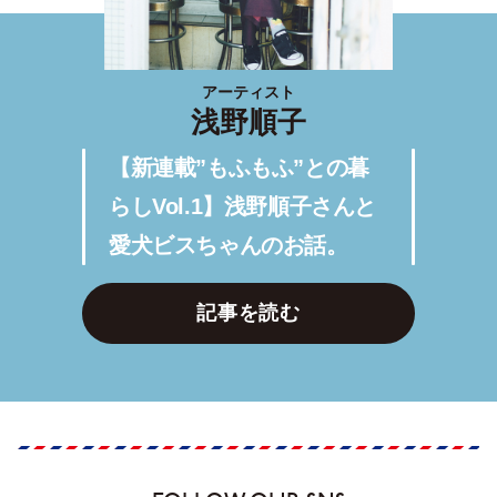
アーティスト
浅野順子
【新連載”もふもふ”との暮
らしVol.1】浅野順子さんと
愛犬ビスちゃんのお話。
記事を読む