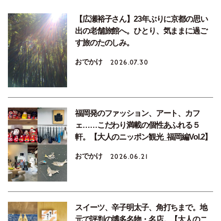
【広瀬裕子さん】23年ぶりに京都の思い
出の老舗旅館へ。ひとり、気ままに過ご
す旅のたのしみ。
おでかけ
2026.07.30
福岡発のファッション、アート、カフ
ェ……こだわり満載の個性あふれる５
軒。【大人のニッポン観光_福岡編Vol.2】
おでかけ
2026.06.21
スイーツ、辛子明太子、角打ちまで。地
元で評判の博多名物・名店。【大人のニ