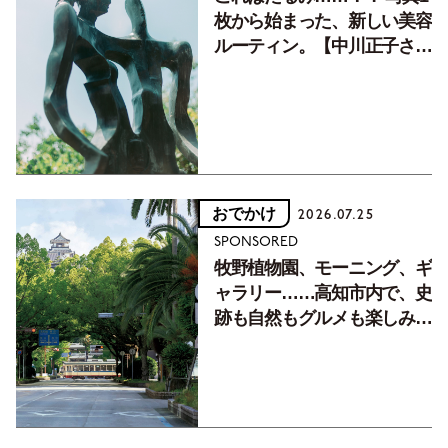
枚から始まった、新しい美容
ルーティン。【中川正子さん
フォトエッセイVol.2】
おでかけ
2026.07.25
SPONSORED
牧野植物園、モーニング、ギ
ャラリー……高知市内で、史
跡も自然もグルメも楽しみ尽
くす！【地元の本屋さんとつ
くった町歩きガイド／高知編
Part1】