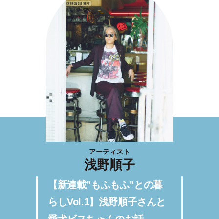
アーティスト
浅野順子
【新連載”もふもふ”との暮
らしVol.1】浅野順子さんと
愛犬ビスちゃんのお話。