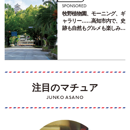
SPONSORED
牧野植物園、モーニング、ギ
ャラリー……高知市内で、史
跡も自然もグルメも楽しみ尽
くす！【地元の本屋さんとつ
くった町歩きガイド／高知編
Part1】
注目のマチュア
JUNKO ASANO