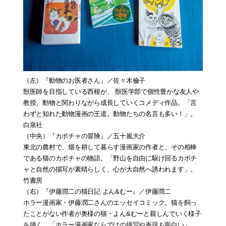
（左）
『動物のお医者さん
』／佐々木倫子
獣医師を目指している西根が、 獣医学部で個性豊かな友人や
教授、動物と関わりながら成長していくコメディ作品。「言
わずと知れた動物漫画の王道。動物たちの名言も多い！」。
白泉社
（中央）
『カボチャの冒険』
／五十嵐大介
東北の農村で、畑を耕して暮らす漫画家の作者と、その相棒
である猫のカボチャの物語。「野山を自由に駆け回るカボチ
ャと自然の描写が素晴らしく、心が大自然へ誘われます」。
竹書房
（右）
『伊藤潤二の猫日記 よん&むー
』／伊藤潤二
ホラー漫画家・伊藤潤二さんのエッセイコミック。猫を飼っ
たことがない作者が奥様の猫・よん&むーと親しんでいく様子
を描く。「ホラー漫画家ならではの描写や表現も面白い」。