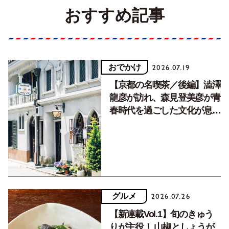
おすすめ記事
おでかけ
2026.07.19
【京都の名喫茶／後編】澁澤
龍彦が訪れ、森見登美彦が青
春時代を過ごした文化が息づ
く居場所。
グルメ
2026.07.26
【新連載Vol.1】旬のきゅう
りが主役！ 山椒としょうが