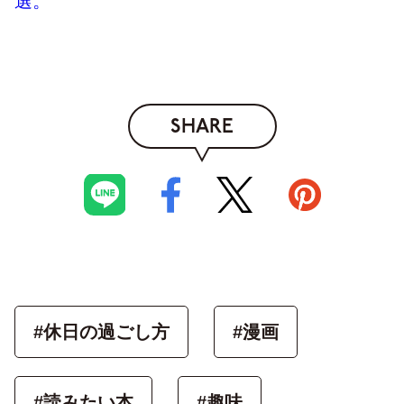
選。
SHARE
#休日の過ごし方
#漫画
#読みたい本
#趣味