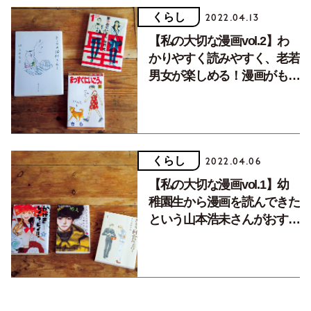
くらし
2022.04.13
【私の大切な漫画vol.2】わ
かりやすく読みやすく、老若
男女が楽しめる！漫画がもた
らす学びと癒し。
くらし
2022.04.06
【私の大切な漫画vol.1】幼
稚園生から漫画を読んできた
という山本浩未さんがおすす
め！共感性の高い、映像アニ
メ化された注目作品。