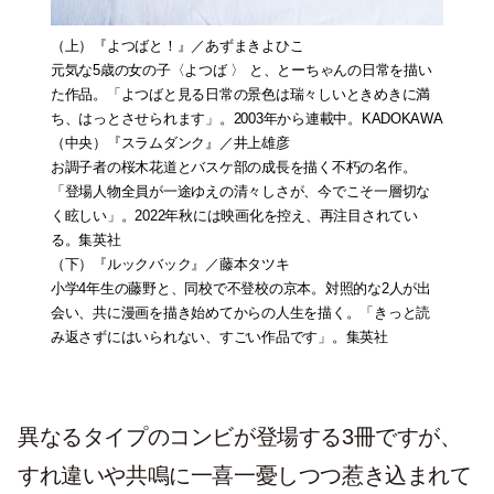
（上）
『よつばと！』
／あずまきよひこ
元気な5歳の女の子〈よつば 〉 と、とーちゃんの日常を描い
た作品。「よつばと見る日常の景色は瑞々しいときめきに満
ち、はっとさせられます」。2003年から連載中。KADOKAWA
（中央）
『スラムダンク』
／井上雄彦
お調子者の桜木花道とバスケ部の成長を描く不朽の名作。
「登場人物全員が一途ゆえの清々しさが、今でこそ一層切な
く眩しい」。2022年秋には映画化を控え、再注目されてい
る。集英社
（下）
『ルックバック』
／藤本タツキ
小学4年生の藤野と、同校で不登校の京本。対照的な2人が出
会い、共に漫画を描き始めてからの人生を描く。「きっと読
み返さずにはいられない、すごい作品です」。集英社
異なるタイプのコンビが登場する3冊ですが、
すれ違いや共鳴に一喜一憂しつつ惹き込まれて