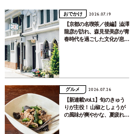
おでかけ
2026.07.19
【京都の名喫茶／後編】澁澤
龍彦が訪れ、森見登美彦が青
春時代を過ごした文化が息づ
く居場所。
グルメ
2026.07.26
【新連載Vol.1】旬のきゅう
りが主役！ 山椒としょうが
の風味が爽やかな、夏疲れを
癒す10分おかず