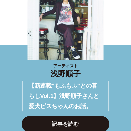
アーティスト
浅野順子
【新連載”もふもふ”との暮
らしVol.1】浅野順子さんと
愛犬ビスちゃんのお話。
記事を読む