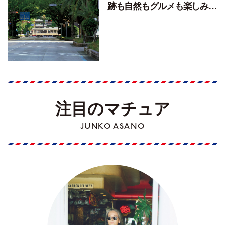
跡も自然もグルメも楽しみ尽
くす！【地元の本屋さんとつ
くった町歩きガイド／高知編
Part1】
注目のマチュア
JUNKO ASANO