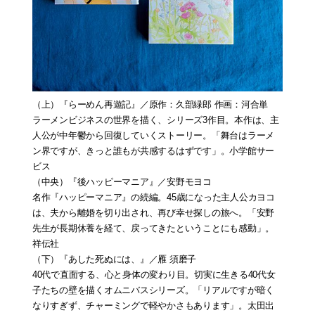
（上）
『らーめん再遊記』
／原作：久部緑郎 作画：河合単
ラーメンビジネスの世界を描く、シリーズ3作目。本作は、主
人公が中年鬱から回復していくストーリー。「舞台はラーメ
ン界ですが、きっと誰もが共感するはずです」。小学館サー
ビス
（中央）
『後ハッピーマニア』
／安野モヨコ
名作『ハッピーマニア』の続編。45歳になった主人公カヨコ
は、夫から離婚を切り出され、再び幸せ探しの旅へ。「安野
先生が長期休養を経て、戻ってきたということにも感動」。
祥伝社
（下）
『あした死ぬには、』
／雁 須磨子
40代で直面する、心と身体の変わり目。切実に生きる40代女
子たちの壁を描くオムニバスシリーズ。「リアルですが暗く
なりすぎず、チャーミングで軽やかさもあります」。太田出