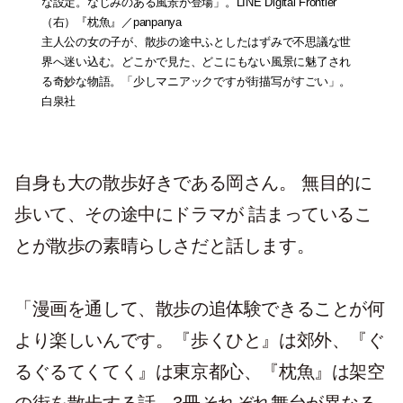
な設定。なじみのある風景が登場」。LINE Digital Frontier
（右）
『枕魚』
／panpanya
主人公の女の子が、散歩の途中ふとしたはずみで不思議な世
界へ迷い込む。どこかで見た、どこにもない風景に魅了され
る奇妙な物語。「少しマニアックですが街描写がすごい」。
白泉社
自身も大の散歩好きである岡さん。 無目的に
歩いて、その途中にドラマが 詰まっているこ
とが散歩の素晴らしさだと話します。
「漫画を通して、散歩の追体験できることが何
より楽しいんです。『歩くひと』は郊外、『ぐ
るぐるてくてく』は東京都心、『枕魚』は架空