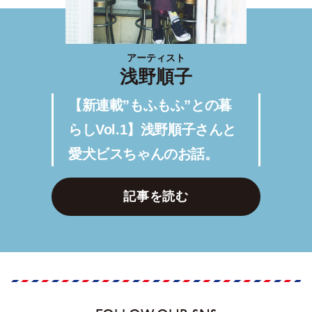
アーティスト
浅野順子
【新連載”もふもふ”との暮
らしVol.1】浅野順子さんと
愛犬ビスちゃんのお話。
記事を読む