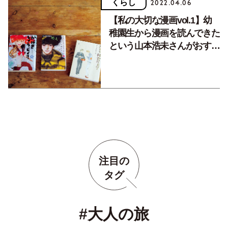
くらし
2022.04.06
【私の大切な漫画vol.1】幼
稚園生から漫画を読んできた
という山本浩未さんがおすす
め！共感性の高い、映像アニ
メ化された注目作品。
注目の
タグ
#大人の旅