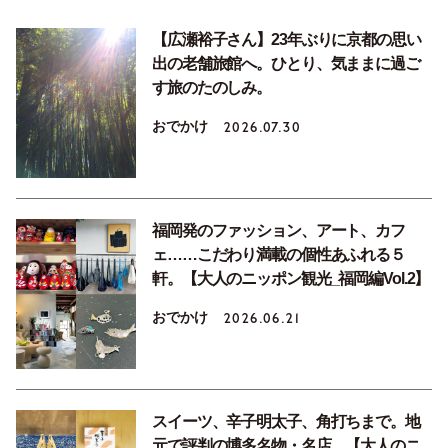
【広瀬裕子さん】23年ぶりに京都の思い
出の老舗旅館へ。ひとり、気ままに過ご
す旅のたのしみ。
おでかけ
2026.07.30
福岡発のファッション、アート、カフ
ェ……こだわり満載の個性あふれる５
軒。【大人のニッポン観光_福岡編Vol.2】
おでかけ
2026.06.21
スイーツ、辛子明太子、角打ちまで。地
元で評判の博多名物・名店。【大人のニ