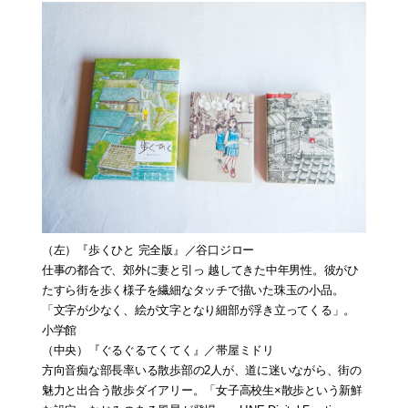
（左
）『歩くひと 完全版』
／谷口ジロー
仕事の都合で、郊外に妻と引っ 越してきた中年男性。彼がひ
たすら街を歩く様子を繊細なタッチで描いた珠玉の小品。
「文字が少なく、絵が文字となり細部が浮き立ってくる」。
小学館
（中央）
『ぐるぐるてくてく』
／帯屋ミドリ
方向音痴な部長率いる散歩部の2人が、道に迷いながら、街の
魅力と出合う散歩ダイアリー。「女子高校生×散歩という新鮮