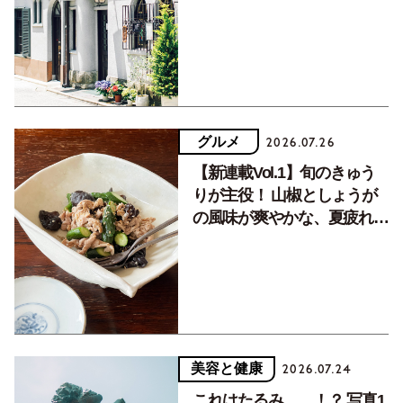
く居場所。
グルメ
2026.07.26
【新連載Vol.1】旬のきゅう
りが主役！ 山椒としょうが
の風味が爽やかな、夏疲れを
癒す10分おかず
美容と健康
2026.07.24
これはたるみ……！？ 写真1