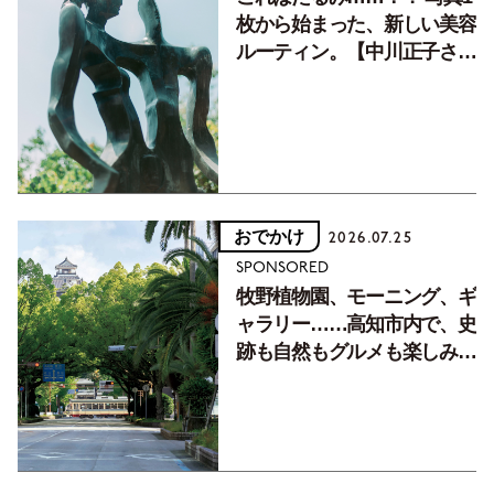
枚から始まった、新しい美容
ルーティン。【中川正子さん
フォトエッセイVol.2】
おでかけ
2026.07.25
SPONSORED
牧野植物園、モーニング、ギ
ャラリー……高知市内で、史
跡も自然もグルメも楽しみ尽
くす！【地元の本屋さんとつ
くった町歩きガイド／高知編
Part1】