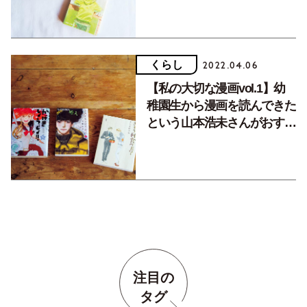
くらし
2022.04.06
【私の大切な漫画vol.1】幼
稚園生から漫画を読んできた
という山本浩未さんがおすす
め！共感性の高い、映像アニ
メ化された注目作品。
注目の
タグ