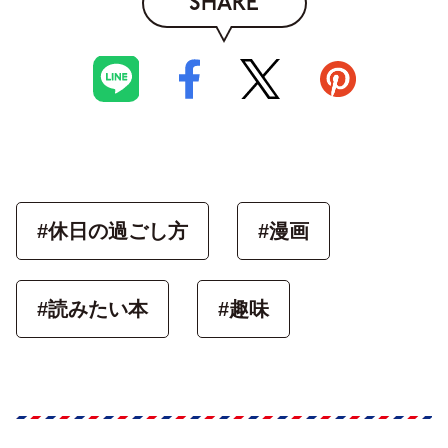
SHARE
#休日の過ごし方
#漫画
#読みたい本
#趣味