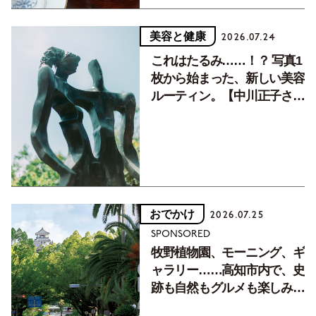
美容と健康
2026.07.24
これはたるみ……！？ 写真1
枚から始まった、新しい美容
ルーティン。【中川正子さん
フォトエッセイVol.2】
おでかけ
2026.07.25
SPONSORED
牧野植物園、モーニング、ギ
ャラリー……高知市内で、史
跡も自然もグルメも楽しみ尽
くす！【地元の本屋さんとつ