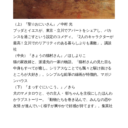
（上）
『聖☆おにいさん』
／中村 光
ブッダとイエスが、東京・立川でアパートをシェアし、バカ
ンスを過ごすという設定のコメディ。「2人のキャラクターが
最高！立川でのリアリティのある暮らしぶりも素敵」。講談
社
（中央）
『きょうの猫村さん』
／ほしよりこ
猫の家政婦と、派遣先の一家の物語。「猫村さんの見た目も
中身もすべてが癒し。シリアスなことでも飄々と駆け抜ける
ところが大好き」。シンプルな鉛筆の線画が特徴的。マガジ
ンハウス
（下）
『まっすぐにいこう。』
／きら
犬のマメタロウと、その主人・ 郁ちゃんを主役にしたほんわ
かラブストーリー。「動物たちを巻き込んで、みんなの恋や
友情 が進んでいく様子が爽やかで好感が持てます」。集英社