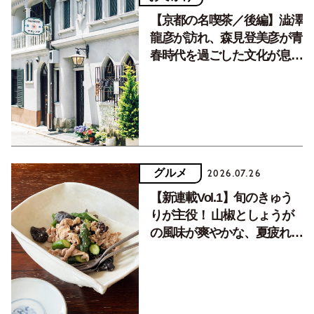
【京都の名喫茶／後編】澁澤
龍彦が訪れ、森見登美彦が青
春時代を過ごした文化が息づ
く居場所。
グルメ
2026.07.26
【新連載Vol.1】旬のきゅう
りが主役！ 山椒としょうが
の風味が爽やかな、夏疲れを
癒す10分おかず