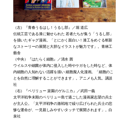
（左）
『青春うるはし！うるし部』
／堀 道広
伝統工芸である漆に魅せられた 若者たちが集う「うるし部」
を描いたギャグ漫画。「とにかく面白い！漆工をめぐる斬新
なストーリーの展開と大胆なイラストが魅力です」。青林工
藝舎
（中央）
『はたらく細胞』
／清水 茜
ウイルスや細菌が体内に侵入した時やケガをした時など、体
内細胞の人知れない活躍を描い 細胞擬人化漫画。「細胞のこ
とを自然に理解することができます」。アニメも人気。講談
社
（右）
『ペリリュー 楽園のゲルニカ』
／武田一義
太平洋戦争末期のペリリュー島で過ごした漫画家志望の兵士
が主人公。「太平洋戦争の激戦地で繰り広げられた兵士の悲
惨な運命が、一見親しみやすいタッチで展開されます」。白
泉社