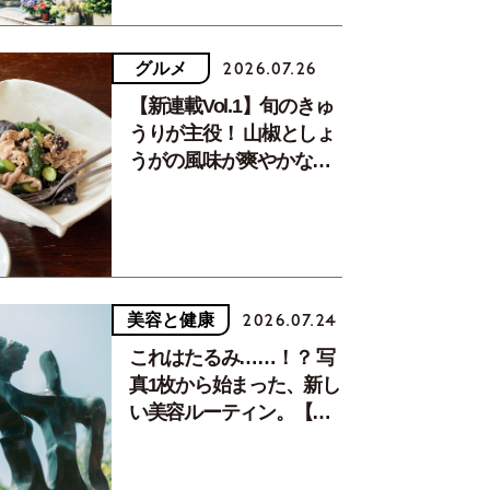
グルメ
2026.07.26
【新連載Vol.1】旬のきゅ
うりが主役！ 山椒としょ
うがの風味が爽やかな、
夏疲れを癒す10分おかず
美容と健康
2026.07.24
これはたるみ……！？ 写
真1枚から始まった、新し
い美容ルーティン。【中
川正子さんフォトエッセ
イVol.2】