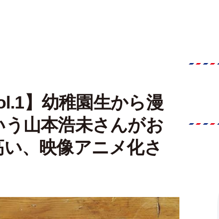
l.1】幼稚園生から漫
いう山本浩未さんがお
高い、映像アニメ化さ