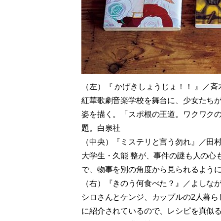
（左）
『 かげきしょうじょ！！
』／斉
紅華歌劇音楽学校を舞台に、少女たち
姿を描く。「スポ根の王道。ワクワク
題。白泉社
（中央）
『ミステリと言う勿れ』
／田
大学生・久能 整が、事件の謎も人の心
で、物事を別の角度から見られるよう
（右）
『きのう何食べた？』
／よしな
シロさんとケンジ、カップルの2人暮ら
に紹介されているので、レシピを真似るこ