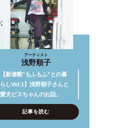
アーティスト
浅野順子
【新連載”もふもふ”との暮
らしVol.1】浅野順子さんと
愛犬ビスちゃんのお話。
記事を読む