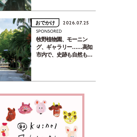
おでかけ
2026.07.25
SPONSORED
牧野植物園、モーニン
グ、ギャラリー……高知
市内で、史跡も自然もグ
ルメも楽しみ尽くす！
【地元の本屋さんとつく
った町歩きガイド／高知
編Part1】