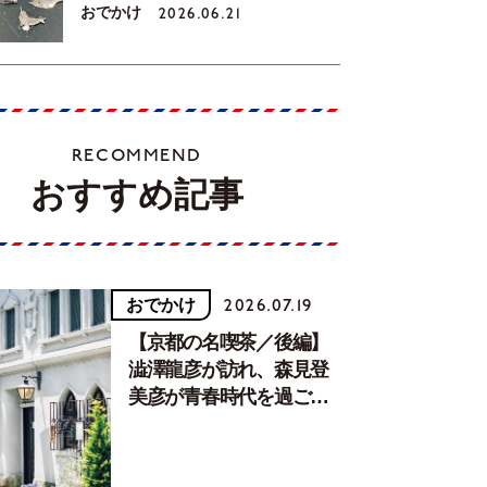
おでかけ
2026.06.21
RECOMMEND
おすすめ記事
おでかけ
2026.07.19
【京都の名喫茶／後編】
澁澤龍彦が訪れ、森見登
美彦が青春時代を過ごし
た文化が息づく居場所。