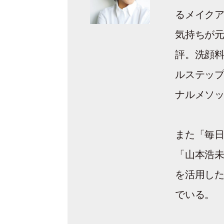
るメイク
気持ちが
評。洗顔料
ルステップ
ナルメソ
また「毎日
「山本浩未
を活用し
でいる。