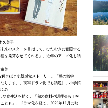
木久美子
が未来のスターを目指して、ひたむきに奮闘する
の種を発芽させてくれる」。近年のアニメ化も話
村由美
も解きほぐす新感覚ストーリー。「整の雑学
になります」。実写ドラマ化でも話題に。小学館
がふみ
しや食生活を描く。「旬の食材や調理法も丁寧
とも」。ドラマ化を経て、2021年11月に映