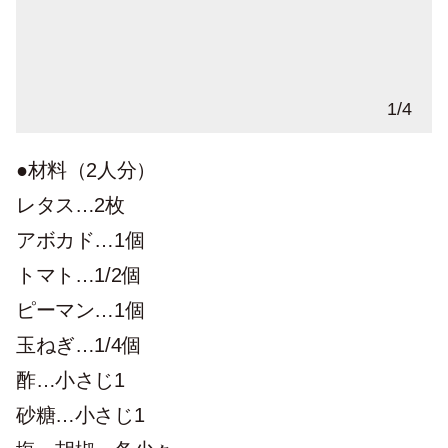
【写真a】簡単サルサを作る。
【b】アボカドのタネを取る。
1
/
4
●材料（2人分）
レタス…2枚
アボカド…1個
トマト…1/2個
ピーマン…1個
玉ねぎ…1/4個
酢…小さじ1
砂糖…小さじ1