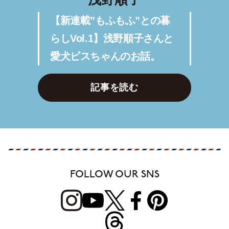
【新連載”もふもふ”との暮
らしVol.1】浅野順子さんと
愛犬ビスちゃんのお話。
記事を読む
FOLLOW OUR SNS