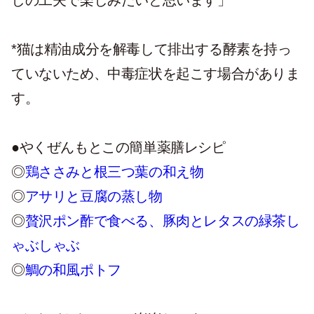
しの工夫で楽しみたいと思います」
*猫は精油成分を解毒して排出する酵素を持っ
ていないため、中毒症状を起こす場合がありま
す。
●やくぜんもとこの簡単薬膳レシピ
◎
鶏ささみと根三つ葉の和え物
◎
アサリと豆腐の蒸し物
◎
贅沢ポン酢で食べる、豚肉とレタスの緑茶し
ゃぶしゃぶ
◎
鯛の和風ポトフ