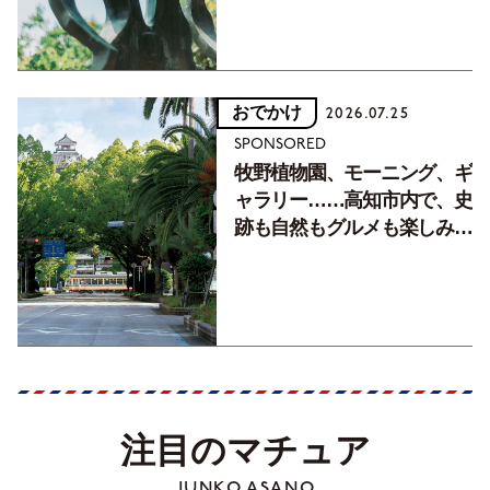
おでかけ
2026.07.25
SPONSORED
牧野植物園、モーニング、ギ
ャラリー……高知市内で、史
跡も自然もグルメも楽しみ尽
くす！【地元の本屋さんとつ
くった町歩きガイド／高知編
Part1】
注目のマチュア
JUNKO ASANO