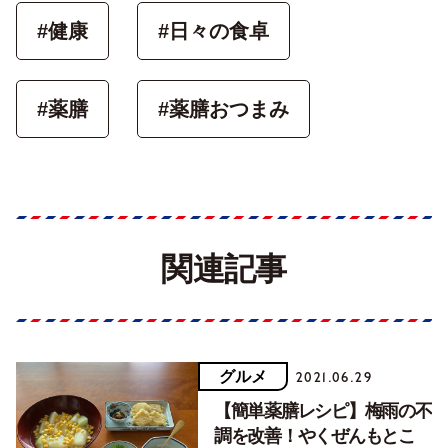
#健康
#日々の食卓
#薬膳
#薬膳おつまみ
関連記事
グルメ
2021.06.29
【簡単薬膳レシピ】梅雨の不
調を改善！やくぜんもとこ