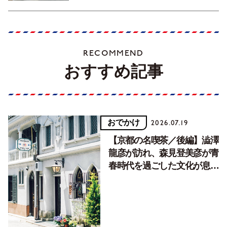
RECOMMEND
おすすめ記事
おでかけ
2026.07.19
【京都の名喫茶／後編】澁澤
龍彦が訪れ、森見登美彦が青
春時代を過ごした文化が息づ
く居場所。