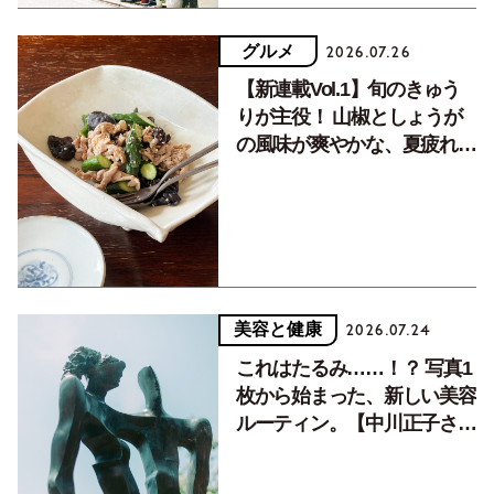
グルメ
2026.07.26
【新連載Vol.1】旬のきゅう
りが主役！ 山椒としょうが
の風味が爽やかな、夏疲れを
癒す10分おかず
美容と健康
2026.07.24
これはたるみ……！？ 写真1
枚から始まった、新しい美容
ルーティン。【中川正子さん
フォトエッセイVol.2】