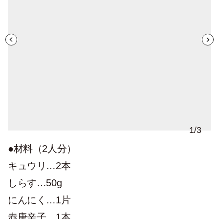
1
/
3
●材料（2人分）
キュウリ…2本
しらす…50g
にんにく…1片
赤唐辛子…1本