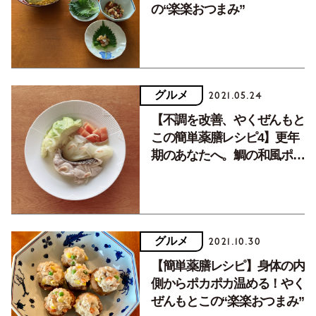
の“楽楽おつまみ”
グルメ
2021.05.24
【不調を改善、やくぜんもと
この簡単薬膳レシピ4】更年
期のあなたへ。鯛の和風ポト
フ
グルメ
2021.10.30
【簡単薬膳レシピ】身体の内
側からポカポカ温める！やく
ぜんもとこの“楽楽おつまみ”