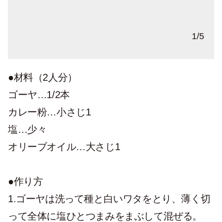
ゴーヤの苦味は白いわた部分にあるので苦
塩揉み後、しんなりとなる。
1
/
5
手な方はしっかりと取り除く。
●材料（2人分）
ゴーヤ…1/2本
カレー粉…小さじ1
塩…少々
オリーブオイル…大さじ1
●作り方
1.ゴーヤは洗って種と白いワタをとり、薄く切
って全体に塩ひとつまみをまぶして混ぜる。