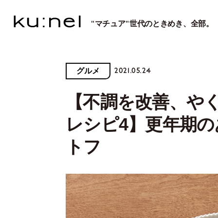
"マチュア"世代のときめき、全部。
2021.05.24
グルメ
【不調を改善、や
レシピ4】更年期
トフ