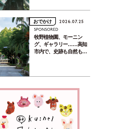
おでかけ
2026.07.25
SPONSORED
牧野植物園、モーニン
グ、ギャラリー……高知
市内で、史跡も自然もグ
ルメも楽しみ尽くす！
【地元の本屋さんとつく
った町歩きガイド／高知
編Part1】