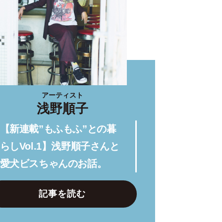
アーティスト
浅野順子
【新連載”もふもふ”との暮
らしVol.1】浅野順子さんと
愛犬ビスちゃんのお話。
記事を読む