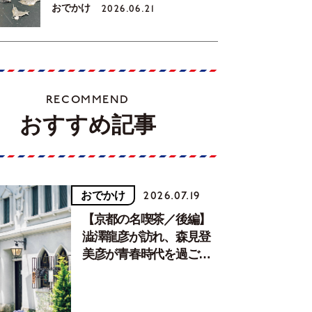
おでかけ
2026.06.21
RECOMMEND
おすすめ記事
おでかけ
2026.07.19
【京都の名喫茶／後編】
澁澤龍彦が訪れ、森見登
美彦が青春時代を過ごし
た文化が息づく居場所。